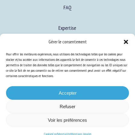
FAQ
Expertise
S’informer sur le BEA
Gérer le consentement
Se former au BEA
Pour offrir les meilleures expériences, nous utilisons des technologies telles que les cookies pour
stocker et/ou accéder aux informations des appareils. Le fait de consentir à ces technologies nous
permettra de traiter des données telles que le comportement de navigation ou les ID uniques sur
Ressources
ce site. Le fait de ne pas consentir ou de retirer son consentement peut avoir un effet négatif sur
certaines caractéristiques et fonctions.
S’abonner aux actualités
Accepter
Refuser
Plan du site
-
Mentions Légales
-
Confidentialité
-
Cookies
-
Accessibilité
-
Voir les préférences
Conception et réalisation
Numéria Communication
Cookies
Confidentialité
Mentions légales