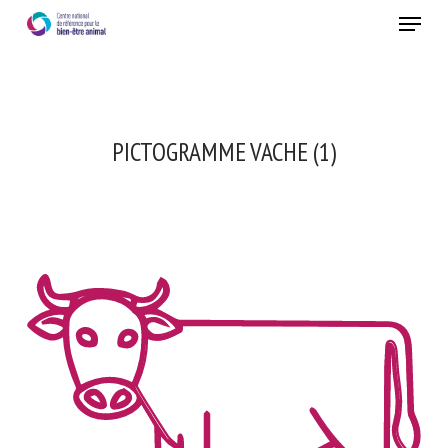
Skip
Menu
to
main
Fermer
content
PICTOGRAMME VACHE (1)