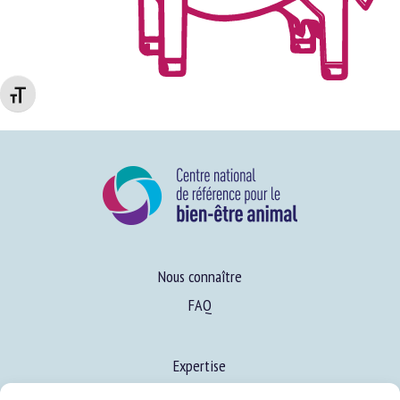
Changer la taille de la police
Nous connaître
FAQ
Expertise
S’informer sur le BEA