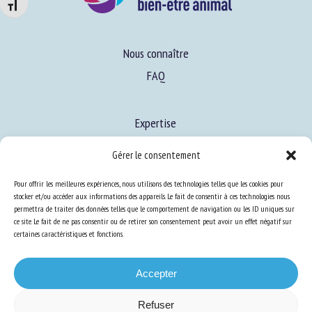
Changer la taille de la police
Nous connaître
FAQ
Expertise
S’informer sur le BEA
Gérer le consentement
Se former au BEA
Pour offrir les meilleures expériences, nous utilisons des technologies telles que les cookies pour
stocker et/ou accéder aux informations des appareils. Le fait de consentir à ces technologies nous
permettra de traiter des données telles que le comportement de navigation ou les ID uniques sur
Ressources
ce site. Le fait de ne pas consentir ou de retirer son consentement peut avoir un effet négatif sur
certaines caractéristiques et fonctions.
S’abonner aux actualités
Accepter
Refuser