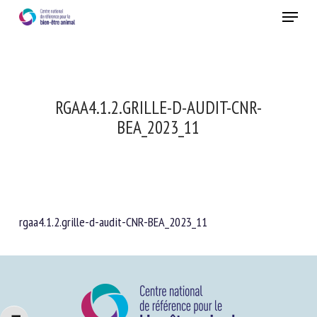
Skip
Menu
to
main
Fermer
content
RGAA4.1.2.GRILLE-D-AUDIT-CNR-
BEA_2023_11
rgaa4.1.2.grille-d-audit-CNR-BEA_2023_11