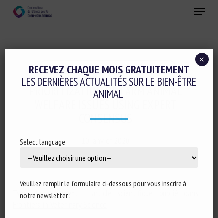
Skip
Menu
to
main
Fermer
content
×
Ethique-sociologie-philosophie-droit
RECEVEZ CHAQUE MOIS GRATUITEMENT
LES DERNIÈRES ACTUALITÉS SUR LE BIEN-ÊTRE
PRIORITIZATION OF FARM ANIMAL
ANIMAL
WELFARE ISSUES USING EXPERT
CONSENSUS
10 janvier 2020
Select language
Veuillez remplir le formulaire ci-dessous pour vous inscrire à
Type de document : article scientifique publié dans
notre newsletter :
Frontiers in Veterinary Science