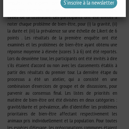
enquête, les experts ont reçu une liste complète de
questions relatives au bien-être spécifiques des espèces,
tirées de la littérature. Les participants ont été invités à
noter chaque problème de bien-être, pour (i) la gravité, (ii)
la durée et (iii) la prévalence sur une échelle de Likert de 6
points . Les résultats de la première enquête ont été
examinés et les problèmes de bien-être ayant obtenu une
réponse moyenne à élevée (scores 3 à 6) ont été reportés.
Lors du deuxième tour, les participants ont été invités à dire
s’ils étaient d’accord ou non avec les classements établis à
partir des résultats du premier tour. La dernière étape du
processus a été un atelier, qui a consisté en une
combinaison d’exercices de groupe et de discussions, pour
parvenir au consensus final. Les listes de priorités en
matière de bien-être ont été divisées en deux catégories :
gravité/durée et prévalence, afin d’identifier les problèmes
prioritaires de bien-être affectant respectivement les
animaux pris individuellement et la population. Pour toutes
les espèces d’élevage, les préoccupations communes étaient