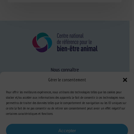
Nous connaître
FAQ
Gérer le consentement
Pour offrir les meilleures expériences, nous utilisons des technologies telles que les cookies pour
stocker et/ou accéder aux informations des appareils. Le fait de consentir à ces technologies nous
Expertise
permettra de traiter des données telles que le comportement de navigation ou les ID uniques sur
S’informer sur le BEA
ce site. Le fait de ne pas consentir ou de retirer son consentement peut avoir un effet négatif sur
certaines caractéristiques et fonctions.
Se former au BEA
Accepter