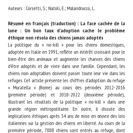
Nom *
Auteurs : Corsetti, S.; Natoli, E.; Malandrucco, L.
Résumé en français (traduction) : La face cachée de la
Prénom *
lune : Un bon taux d’adoption cache le problème
éthique non résolu des chiens jamais adoptés
La politique du « no-kill » pour les chiens domestiques,
Organisme *
adoptée en Italie en 1991, reflète un intérêt croissant pour
le bien-être des animaux et augmente les chances des
chiens d’être adoptés et de vivre dans une famille.
Cependant, les chiens non adoptables doivent passer toute
E-mail *
leur vie dans les refuges. Cet article présente les chiffres
d’adoption du refuge « Muratella » (Rome) au cours des
En soumettant ce formulaire, j'accepte que les
périodes 2012-2016 (première période) et 2018-2022
informations saisies soient utilisées dans le cadre de la
(deuxième période), illustrant les résultats de la politique
relation avec le CNR BEA. *
« no-kill » dans une grande région métropolitaine. En outre,
il discute des implications éthiques après 34 ans de mise en
Les champs suivis de * sont obligatoires
œuvre des lois italiennes sur la gestion des chiens en
liberté. Au cours de la première période, 7888 chiens sont