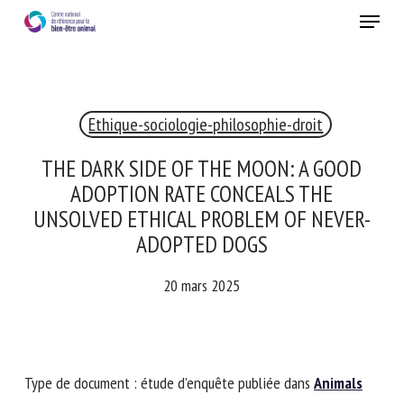
Skip
Menu
to
main
Fermer
content
Ethique-sociologie-philosophie-droit
RECEVEZ CHAQUE MOIS GRATUITEMENT
LES DERNIÈRES ACTUALITÉS SUR LE BIEN-ÊTRE
THE DARK SIDE OF THE MOON: A GOOD
ANIMAL
ADOPTION RATE CONCEALS THE
UNSOLVED ETHICAL PROBLEM OF NEVER-
ADOPTED DOGS
Select language
20 mars 2025
Veuillez remplir le formulaire ci-dessous pour vous inscrire à
notre newsletter :
Type de document : étude d’enquête publiée dans
Animals