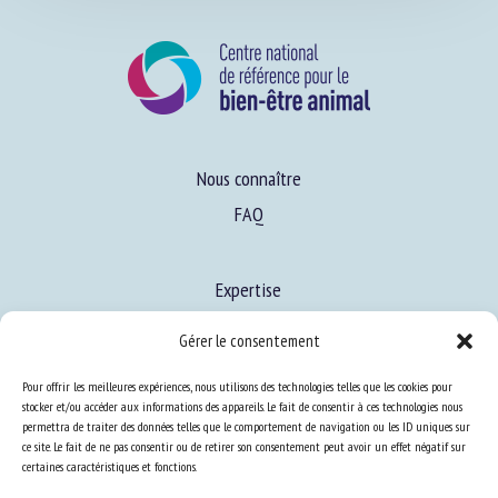
Nous connaître
FAQ
Expertise
Gérer le consentement
S’informer sur le BEA
Pour offrir les meilleures expériences, nous utilisons des technologies telles que les cookies pour
Se former au BEA
stocker et/ou accéder aux informations des appareils. Le fait de consentir à ces technologies nous
permettra de traiter des données telles que le comportement de navigation ou les ID uniques sur
ce site. Le fait de ne pas consentir ou de retirer son consentement peut avoir un effet négatif sur
certaines caractéristiques et fonctions.
Ressources