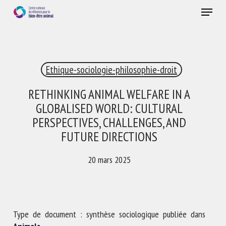
Skip
Menu
to
main
Fermer
content
×
Ethique-sociologie-philosophie-droit
RECEVEZ CHAQUE MOIS GRATUITEMENT
LES DERNIÈRES ACTUALITÉS SUR LE BIEN-ÊTRE
RETHINKING ANIMAL WELFARE IN A
ANIMAL
GLOBALISED WORLD: CULTURAL
PERSPECTIVES, CHALLENGES, AND
FUTURE DIRECTIONS
Select language
20 mars 2025
Veuillez remplir le formulaire ci-dessous pour vous inscrire à
notre newsletter :
Type de document : synthèse sociologique publiée dans