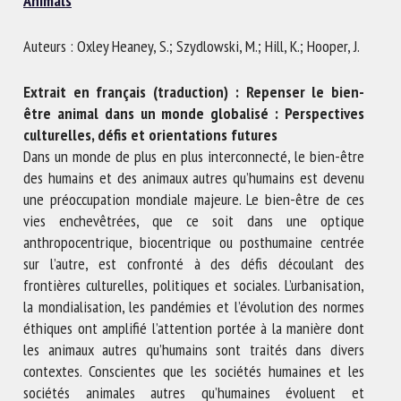
Animals
Nom *
Auteurs : Oxley Heaney, S.; Szydlowski, M.; Hill, K.; Hooper, J.
Prénom *
Extrait en français (traduction) : Repenser le bien-
être animal dans un monde globalisé : Perspectives
culturelles, défis et orientations futures
Organisme *
Dans un monde de plus en plus interconnecté, le bien-être
des humains et des animaux autres qu’humains est devenu
une préoccupation mondiale majeure. Le bien-être de ces
vies enchevêtrées, que ce soit dans une optique
E-mail *
anthropocentrique, biocentrique ou posthumaine centrée
sur l’autre, est confronté à des défis découlant des
En soumettant ce formulaire, j'accepte que les
frontières culturelles, politiques et sociales. L’urbanisation,
informations saisies soient utilisées dans le cadre de la
la mondialisation, les pandémies et l’évolution des normes
relation avec le CNR BEA. *
éthiques ont amplifié l’attention portée à la manière dont
les animaux autres qu’humains sont traités dans divers
Les champs suivis de * sont obligatoires
contextes. Conscientes que les sociétés humaines et les
sociétés animales autres qu’humaines évoluent et