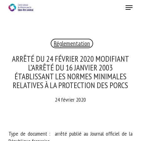
Skip
Menu
to
main
Fermer
content
×
Réglementation
RECEVEZ CHAQUE MOIS GRATUITEMENT
LES DERNIÈRES ACTUALITÉS SUR LE BIEN-ÊTRE
ARRÊTÉ DU 24 FÉVRIER 2020 MODIFIANT
ANIMAL
L’ARRÊTÉ DU 16 JANVIER 2003
ÉTABLISSANT LES NORMES MINIMALES
RELATIVES À LA PROTECTION DES PORCS
Select language
24 février 2020
Veuillez remplir le formulaire ci-dessous pour vous inscrire à
notre newsletter :
Type de document : arrêté publié au Journal officiel de la