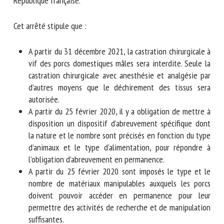
République française.
Nom *
Cet arrêté stipule que :
Prénom *
A partir du 31 décembre 2021, la castration chirurgicale
à vif des porcs domestiques mâles sera interdite. Seule
la castration chirurgicale avec anesthésie et analgésie
Organisme *
par d’autres moyens que le déchirement des tissus sera
autorisée.
A partir du 25 février 2020, il y a obligation de mettre
à disposition un dispositif d’abreuvement spécifique
E-mail *
dont la nature et le nombre sont précisés en fonction
du type d’animaux et le type d’alimentation, pour
En soumettant ce formulaire, j'accepte que les
répondre à l’obligation d’abreuvement en permanence.
informations saisies soient utilisées dans le cadre de la
A partir du 25 février 2020 sont imposés le type et le
relation avec le CNR BEA. *
nombre de matériaux manipulables auxquels les porcs
doivent pouvoir accéder en permanence pour leur
Les champs suivis de * sont obligatoires
permettre des activités de recherche et de
manipulation suffisantes.