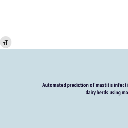
Changer la taille de la police
Automated prediction of mastitis infectio
dairy herds using mac