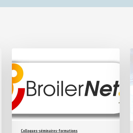
Colloques-séminaires-formations