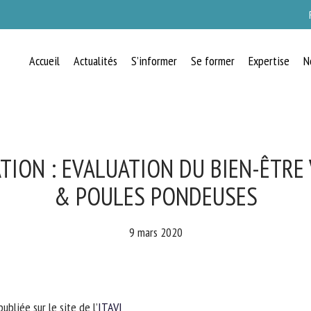
Accueil
Actualités
S’informer
Se former
Expertise
N
RECEVEZ CHAQUE MOIS GRATUITEMEN
LES DERNIÈRES ACTUALITÉS SUR LE
BIEN-ÊTRE ANIMAL
ON : EVALUATION DU BIEN-ÊTRE 
& POULES PONDEUSES
lect language
9 mars 2020
uillez remplir le formulaire ci-dessous pour vous inscrire à notre newsletter :
iée sur le site de l’
ITAVI