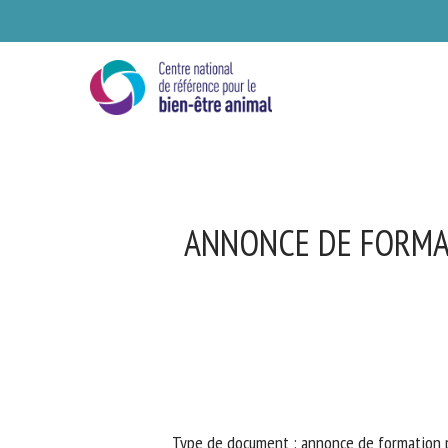
Skip
to
main
content
ANNONCE DE FORMATI
Se
Ve
Type de document : annonce de formation publ