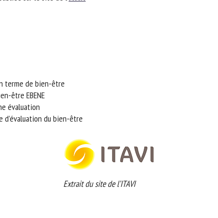
m *
Prénom
*
ganisme
E-mail *
n terme de bien-être
En soumettant ce formulaire, j'accepte que les informations saisies soient
ien-être EBENE
ilisées dans le cadre de la relation avec le CNR BEA. *
ne évaluation
s champs suivis de * sont obligatoires
ue d’évaluation du bien-être
Extrait du site de l’ITAVI