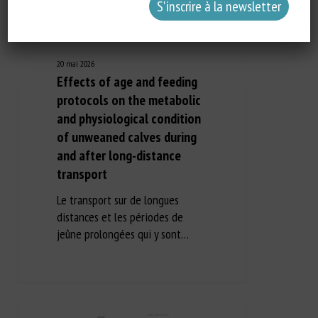
20 mai 2026
Effects of age and feeding
protocols on the metabolic
and physiological condition
of unweaned calves during
and after long-distance
transport
Le transport sur de longues
distances et les périodes de
jeûne prolongées qui y sont…