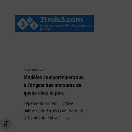
13 janvier 2025
Modèles comportementaux
à l’origine des morsures de
queue chez le porc
Type de document : article
publié dans 3trois3.com Auteure :
G. Gambarini Extrait : La…
Changer la taille de la police