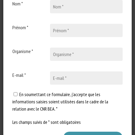
Nom *
29 juin 2026
Research on Cattle Feeding
and Nutrition in Relation to
Animal Welfare: A
Prénom *
Bibliometric Analysis
La recherche sur l'alimentation et
Organisme *
la nutrition des bovins intègre
de plus en plus les…
E-mail *
En soumettant ce formulaire, j'accepte que les
informations saisies soient utilisées dans le cadre de la
relation avec le CNR BEA. *
Les champs suivis de * sont obligatoires