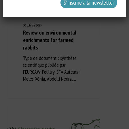
30 octobre 2025
Review on environmental
enrichments for farmed
rabbits
Type de document : synthèse
scientifique publiée par
l'EURCAW-Poultry-SFA Auteurs :
Moles Xénia, Abdelli Nedra,…