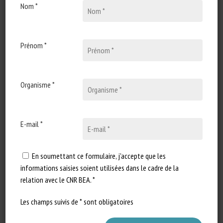
Nom *
31 octobre 2025
Vers un nouveau statut
juridique pour les animaux
de rente
Prénom *
Type de document : annonce
d'une conférence de presse
Organisme *
publiée par l'OABA Auteur :
OABA…
E-mail *
En soumettant ce formulaire, j'accepte que les
informations saisies soient utilisées dans le cadre de la
relation avec le CNR BEA. *
Les champs suivis de * sont obligatoires