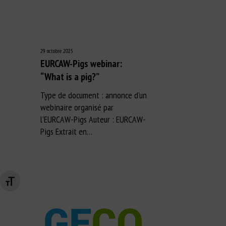
29 octobre 2025
EURCAW-Pigs webinar:
“What is a pig?”
Type de document : annonce d'un
webinaire organisé par
l’EURCAW-Pigs Auteur : EURCAW-
Pigs Extrait en…
Changer la taille de la police