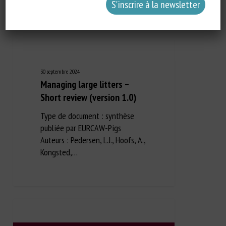
30 septembre 2024
Managing large litters –
Short review (version 1.0)
Type de document : synthèse
publiée par EURCAW-Pigs
Auteurs : Pedersen, L.J., Hoofs, A.,
Kongsted,…