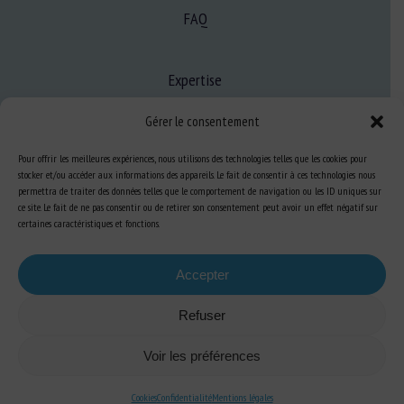
FAQ
Expertise
S’informer sur le BEA
Gérer le consentement
Se former au BEA
Pour offrir les meilleures expériences, nous utilisons des technologies telles que les cookies pour
stocker et/ou accéder aux informations des appareils. Le fait de consentir à ces technologies nous
permettra de traiter des données telles que le comportement de navigation ou les ID uniques sur
Ressources
ce site. Le fait de ne pas consentir ou de retirer son consentement peut avoir un effet négatif sur
certaines caractéristiques et fonctions.
S’abonner aux actualités
Accepter
Refuser
Plan du site
-
Mentions Légales
-
Confidentialité
-
Cookies
-
Accessibilité
-
Voir les préférences
Conception et réalisation
Numéria Communication
Cookies
Confidentialité
Mentions légales