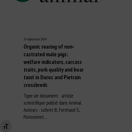
29 septembre 2024
Organic rearing of non-
castrated male pigs:
welfare indicators, carcass
traits, pork quality and boar
taint in Duroc and Pietrain
crossbreds
Type de document : article
scientifique publié dans Animal
Auteurs : Lebret B, Ferchaud S,
Poissonnet…
Changer la taille de la police