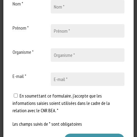
Nom *
30 septembre 2024
Near and Dear? If animal
welfare concepts do not
apply to species at a great
Prénom *
phylogenetic distance from
humans, what concepts
might serve as alternatives?
Organisme *
Type de document : synthèse
scientifique publiée dans Animal
E-mail *
Welfare Auteurs : Arndt SS, van…
En soumettant ce formulaire, j'accepte que les
informations saisies soient utilisées dans le cadre de la
relation avec le CNR BEA. *
Les champs suivis de * sont obligatoires