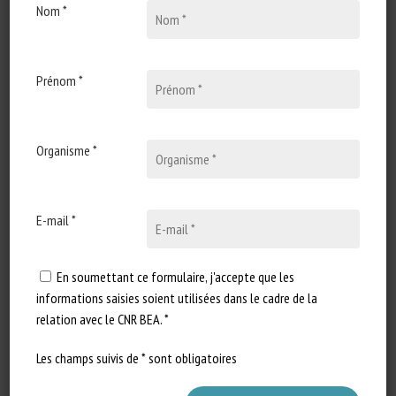
Nom *
30 juin 2023
Animal Welfare – for
sustainability and
competitiveness
Prénom *
Type de document :
enregistrements vidéo de la
Organisme *
conférence donnée à Uppsala le
30 juin…
E-mail *
En soumettant ce formulaire, j'accepte que les
informations saisies soient utilisées dans le cadre de la
relation avec le CNR BEA. *
Les champs suivis de * sont obligatoires