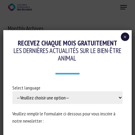
Skip
Menu
to
main
Fermer
content
Monthly Archives
JUIN 2023
×
RECEVEZ CHAQUE MOIS GRATUITEMENT
LES DERNIÈRES ACTUALITÉS SUR LE BIEN-ÊTRE
ANIMAL
Select language
Veuillez remplir le formulaire ci-dessous pour vous inscrire à
notre newsletter :