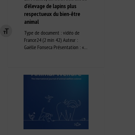
d’élevage de lapins plus
respectueux du bien-être
animal
Type de document : vidéo de
Changer la taille de la police
France24 (2 min 42) Auteur :
Gaëlle Fonseca Présentation : «…