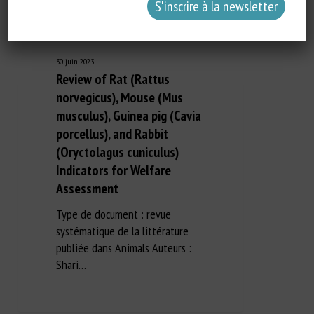
30 juin 2023
Review of Rat (Rattus
norvegicus), Mouse (Mus
musculus), Guinea pig (Cavia
porcellus), and Rabbit
(Oryctolagus cuniculus)
Indicators for Welfare
Assessment
Type de document : revue
systématique de la littérature
publiée dans Animals Auteurs :
Shari…