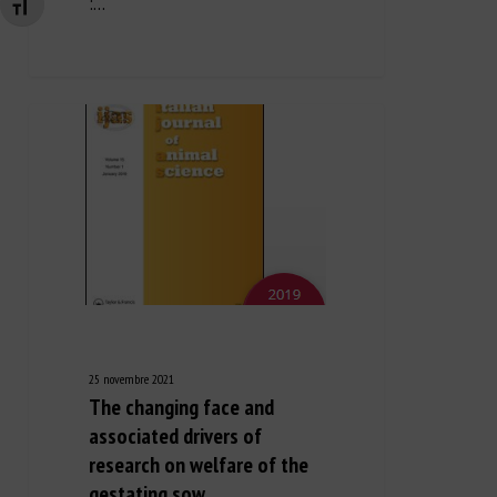
:…
Changer la taille de la police
25 novembre 2021
The changing face and
associated drivers of
research on welfare of the
gestating sow