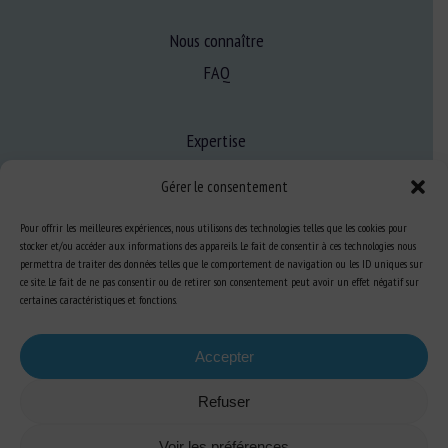
Nous connaître
FAQ
Expertise
S’informer sur le BEA
Gérer le consentement
Se former au BEA
Pour offrir les meilleures expériences, nous utilisons des technologies telles que les cookies pour
stocker et/ou accéder aux informations des appareils. Le fait de consentir à ces technologies nous
permettra de traiter des données telles que le comportement de navigation ou les ID uniques sur
Ressources
ce site. Le fait de ne pas consentir ou de retirer son consentement peut avoir un effet négatif sur
certaines caractéristiques et fonctions.
S’abonner aux actualités
Accepter
Refuser
Plan du site
-
Mentions Légales
-
Confidentialité
-
Cookies
-
Accessibilité
-
Voir les préférences