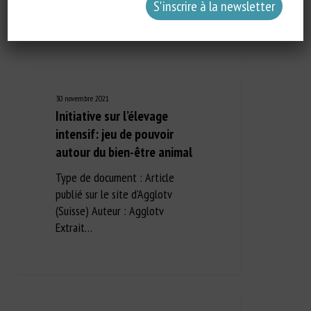
30 novembre 2021
Initiative sur l’élevage
intensif: jeu de pouvoir
autour du bien-être animal
Type de document : Article
publié sur le site d'Agglotv
(Suisse) Auteur : Agglotv
Extrait…