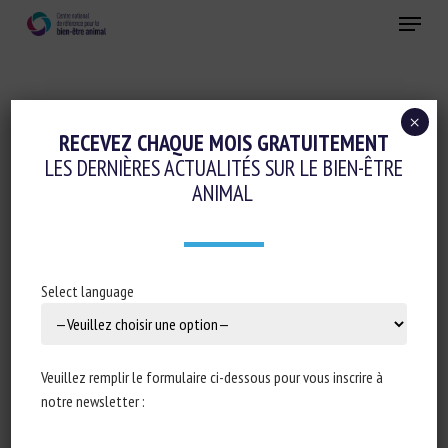
Skip
Menu
to
main
Fermer
content
×
Conduite d'élevage et relations humain-animal
RECEVEZ CHAQUE MOIS GRATUITEMENT
LES DERNIÈRES ACTUALITÉS SUR LE BIEN-ÊTRE
THE CHANGING FACE AND ASSOCIATED
ANIMAL
DRIVERS OF RESEARCH ON WELFARE OF
THE GESTATING SOW
25 novembre 2021
Select language
Veuillez remplir le formulaire ci-dessous pour vous inscrire à
Type de document : Revue scientifique publiée dans
notre newsletter :
l’
Italian Journal of Animal Science