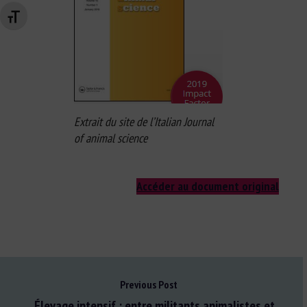
Changer la taille de la police
Extrait du site de l’Italian Journal
of animal science
Accéder au document original
Previous Post
Élevage intensif : entre militants animalistes et