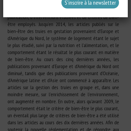
gestation a augmenté, mais au cours des 5 dernières
années, la tendance a changé à la fois en termes de pays de
publication, d’interventions étudiées et de critères de bien-
être employés. Jusqu’en 2014, les articles publiés sur le
bien-être des truies en gestation provenaient d’Europe et
d’Amérique du Nord, le système de logement étant le sujet
le plus étudié, suivi par la nutrition et l’alimentation, et le
comportement étant le résultat le plus courant en matière
de bien-être. Au cours des cinq dernières années, les
publications provenant d’Europe et d’Amérique du Nord ont
diminué, tandis que des publications provenant d’Océanie,
d’Amérique latine et d’Asie ont commencé à apparaître. Les
articles sur la gestion des truies en groupe et, dans une
moindre mesure, sur l’enrichissement de l’environnement,
ont augmenté en nombre. En outre, alors qu’avant 2009, le
comportement était le critère de bien-être le plus courant,
un éventail plus large de critères de bien-être a été utilisé
dans les articles au cours des dix dernières années. Afin de
soutenir la nouvelle réglementation et de répondre aux