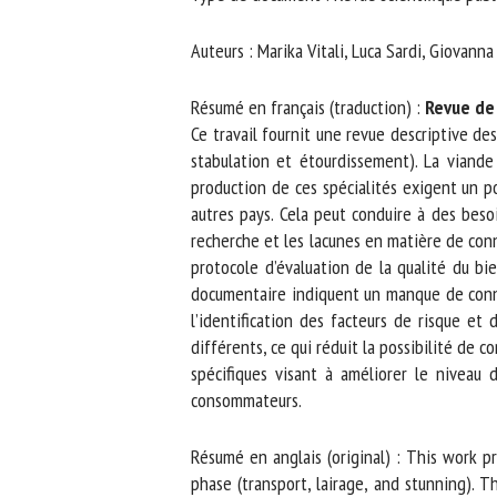
No
Auteurs : Marika Vitali, Luca Sardi, Giovanna
Résumé en français (traduction) :
Revue de l
Or
Ce travail fournit une revue descriptive des 
*
stabulation et étourdissement). La viande d
production de ces spécialités exigent un po
autres pays. Cela peut conduire à des besoi
ut
recherche et les lacunes en matière de conn
protocole d’évaluation de la qualité du bi
Le
documentaire indiquent un manque de connaiss
l’identification des facteurs de risque et 
différents, ce qui réduit la possibilité de 
spécifiques visant à améliorer le niveau 
consommateurs.
Résumé en anglais (original) : This work pr
phase (transport, lairage, and stunning). T