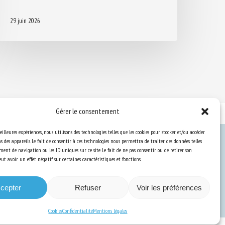
29 juin 2026
Gérer le consentement
eilleures expériences, nous utilisons des technologies telles que les cookies pour stocker et/ou accéder
 des appareils. Le fait de consentir à ces technologies nous permettra de traiter des données telles
ent de navigation ou les ID uniques sur ce site. Le fait de ne pas consentir ou de retirer son
Ressources
t avoir un effet négatif sur certaines caractéristiques et fonctions.
S’abonner aux actualités
cepter
Refuser
Voir les préférences
Cookies
Confidentialité
Mentions légales