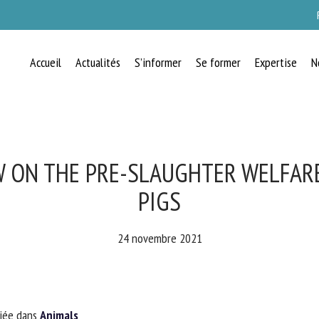
Accueil
Actualités
S’informer
Se former
Expertise
N
RECEVEZ CHAQUE MOIS GRATUITEMEN
LES DERNIÈRES ACTUALITÉS SUR LE
BIEN-ÊTRE ANIMAL
 ON THE PRE-SLAUGHTER WELFARE
PIGS
lect language
24 novembre 2021
uillez remplir le formulaire ci-dessous pour vous inscrire à notre newsletter :
iée dans
Animals