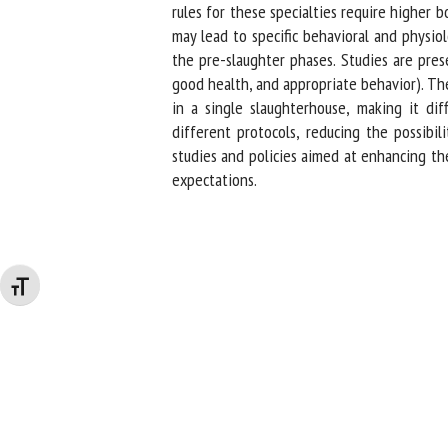
rules for these specialties require higher 
may lead to specific behavioral and physio
the pre-slaughter phases. Studies are prese
good health, and appropriate behavior). The 
in a single slaughterhouse, making it diff
different protocols, reducing the possibili
studies and policies aimed at enhancing the
expectations.
Changer la taille de la police