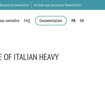
Recevoir la newsletter
Accéder aux anciennes Newsletters
ous connaître
FAQ
Documentation
FR
EN
×
T
 OF ITALIAN HEAVY