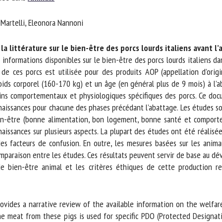
m *
Prénom
 Martelli, Eleonora Nannoni
*
a littérature sur le bien-être des porcs lourds italiens avant l’
ganisme
E-mail *
informations disponibles sur le bien-être des porcs lourds italiens dan
e ces porcs est utilisée pour des produits AOP (appellation d’origin
ids corporel (160-170 kg) et un âge (en général plus de 9 mois) à l’ab
En soumettant ce formulaire, j'accepte que les informations saisies soient
ns comportementaux et physiologiques spécifiques des porcs. Ce docum
ilisées dans le cadre de la relation avec le CNR BEA. *
aissances pour chacune des phases précédant l’abattage. Les études son
en-être (bonne alimentation, bon logement, bonne santé et comporteme
s champs suivis de * sont obligatoires
ances sur plusieurs aspects. La plupart des études ont été réalisées d
des facteurs de confusion. En outre, les mesures basées sur les anima
comparaison entre les études. Ces résultats peuvent servir de base au d
de bien-être animal et les critères éthiques de cette production 
ovides a narrative review of the available information on the welfare 
he meat from these pigs is used for specific PDO (Protected Designati