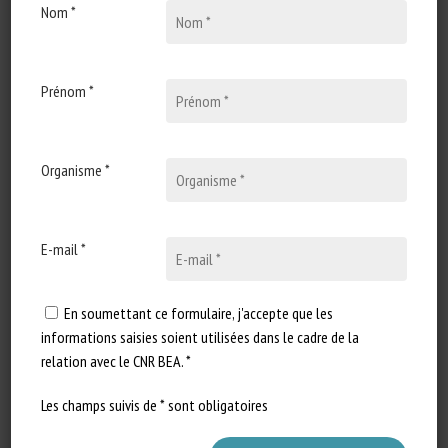
Nom *
16 juillet 2026
L’observatoire de la
protection des carnivores
Prénom *
domestiques (OCAD)
L’OCAD réunit l’ensemble des
Organisme *
acteurs de la protection animale
en un comité de pilotage :…
E-mail *
En soumettant ce formulaire, j'accepte que les
informations saisies soient utilisées dans le cadre de la
relation avec le CNR BEA. *
Les champs suivis de * sont obligatoires