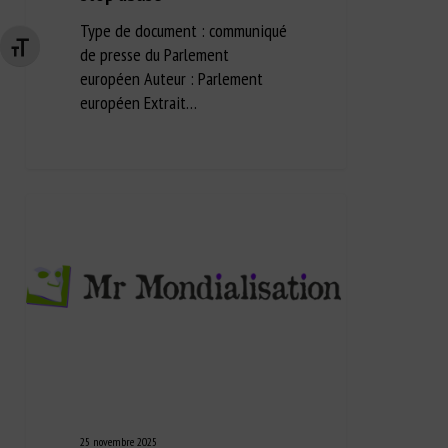
Type de document : communiqué
Changer la taille de la police
de presse du Parlement
européen Auteur : Parlement
européen Extrait…
25 novembre 2025