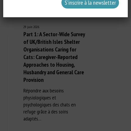
29 juin 2026
Part 1: A Sector-Wide Survey
of UK/British Isles Shelter
Organisations Caring for
Cats: Caregiver-Reported
Approaches to Housing,
Husbandry and General Care
Provision
Répondre aux besoins
physiologiques et
psychologiques des chats en
refuge grâce à des soins
adaptés…