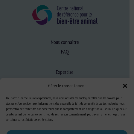
Nous connaître
FAQ
Expertise
S’informer sur le BEA
Gérer le consentement
Se former au BEA
Pour offrir les meilleures expériences, nous utilisons des technologies telles que les cookies pour
stocker et/ou accéder aux informations des appareils. Le fait de consentir à ces technologies nous
permettra de traiter des données telles que le comportement de navigation ou les ID uniques sur
Ressources
ce site. Le fait de ne pas consentir ou de retirer son consentement peut avoir un effet négatif sur
certaines caractéristiques et fonctions.
S’abonner aux actualités