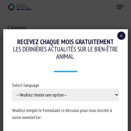
Skip
Menu
to
main
Fermer
content
Category
GESTION DES POPULATIONS ET BIEN-
×
RECEVEZ CHAQUE MOIS GRATUITEMENT
ÊTRE ANIMAL
LES DERNIÈRES ACTUALITÉS SUR LE BIEN-ÊTRE
ANIMAL
Select language
Veuillez remplir le formulaire ci-dessous pour vous inscrire à
notre newsletter :