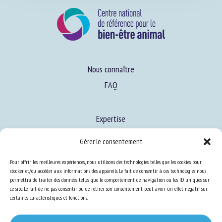
Nous connaître
FAQ
Expertise
S’informer sur le BEA
Gérer le consentement
Se former au BEA
Pour offrir les meilleures expériences, nous utilisons des technologies telles que les cookies pour
stocker et/ou accéder aux informations des appareils. Le fait de consentir à ces technologies nous
permettra de traiter des données telles que le comportement de navigation ou les ID uniques sur
ce site. Le fait de ne pas consentir ou de retirer son consentement peut avoir un effet négatif sur
Ressources
certaines caractéristiques et fonctions.
S’abonner aux actualités