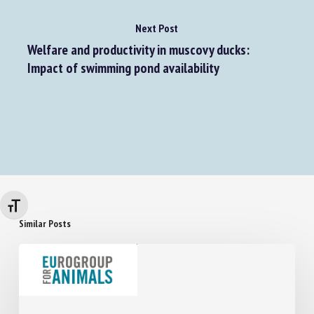
Next Post
Welfare and productivity in muscovy ducks:
Impact of swimming pond availability
Changer la taille de la police
Similar Posts