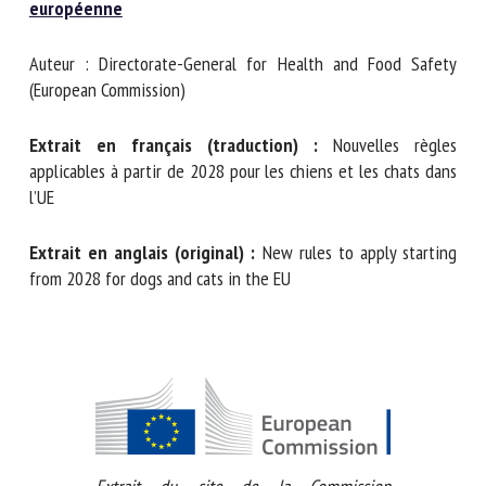
Nom *
Type de document : fiche d’information de la
Commission
européenne
Prénom *
Auteur : Directorate-General for Health and Food Safety
(European Commission)
Extrait en français (traduction) :
Nouvelles règles
Organisme *
applicables à partir de 2028 pour les chiens et les chats
dans l’UE
E-mail *
Extrait en anglais (original) :
New rules to apply starting
from 2028 for dogs and cats in the EU
En soumettant ce formulaire, j'accepte que les
informations saisies soient utilisées dans le cadre de la
relation avec le CNR BEA. *
Les champs suivis de * sont obligatoires