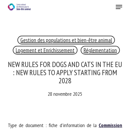
Skip
Menu
to
main
Fermer
content
×
Gestion des populations et bien-être animal
RECEVEZ CHAQUE MOIS GRATUITEMENT
LES DERNIÈRES ACTUALITÉS SUR LE BIEN-ÊTRE
Logement et Enrichissement
ANIMAL
Réglementation
NEW RULES FOR DOGS AND CATS IN THE
EU : NEW RULES TO APPLY STARTING
Select language
FROM 2028
28 novembre 2025
Veuillez remplir le formulaire ci-dessous pour vous inscrire à
notre newsletter :