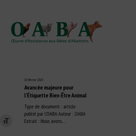
18 février 2025
Avancée majeure pour
l’Étiquette Bien-Être Animal
Type de document : article
publié par l'OABA Auteur : OABA
Extrait : Nous avons…
Changer la taille de la police