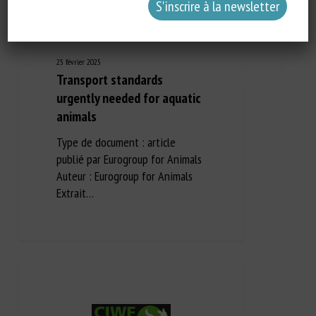
25 février 2025
Transport standards
urgently needed for aquatic
animals
Type de document : article
publié par Eurogroup for Animals
Auteur : Eurogroup for Animals
Extrait…