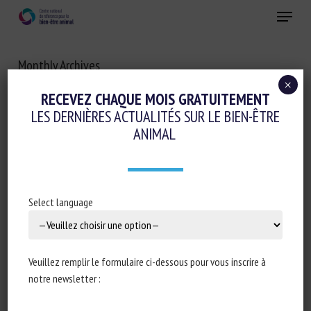
Skip
Menu
to
main
Fermer
content
Monthly Archives
FÉVRIER 2025
×
RECEVEZ CHAQUE MOIS GRATUITEMENT
LES DERNIÈRES ACTUALITÉS SUR LE BIEN-ÊTRE
ANIMAL
Select language
Veuillez remplir le formulaire ci-dessous pour vous inscrire à
notre newsletter :