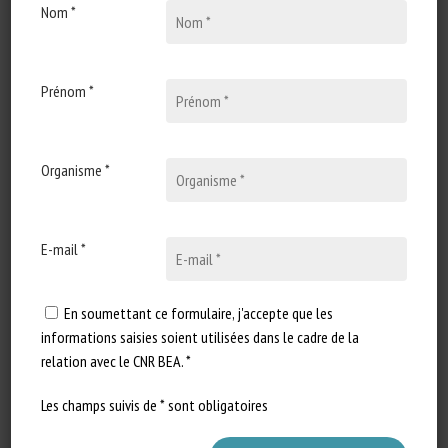
Nom *
26 février 2025
Special Newsletter: Recent
Developments in EU Animal
Law and Policy
Prénom *
Type de document : Newsletter
spéciale publiée par the
Organisme *
European Institute for Animal
Law &…
E-mail *
En soumettant ce formulaire, j'accepte que les
informations saisies soient utilisées dans le cadre de la
relation avec le CNR BEA. *
Les champs suivis de * sont obligatoires