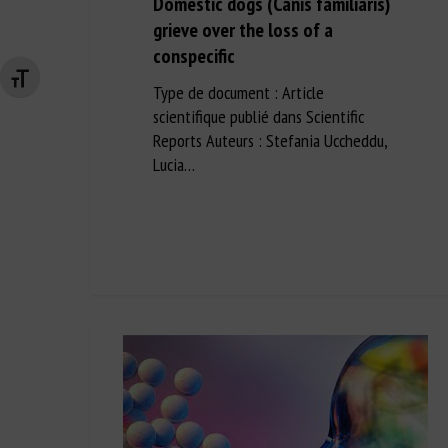
Domestic dogs (Canis familiaris)
grieve over the loss of a
conspecific
Changer la taille de la police
Type de document : Article
scientifique publié dans Scientific
Reports Auteurs : Stefania Uccheddu,
Lucia…