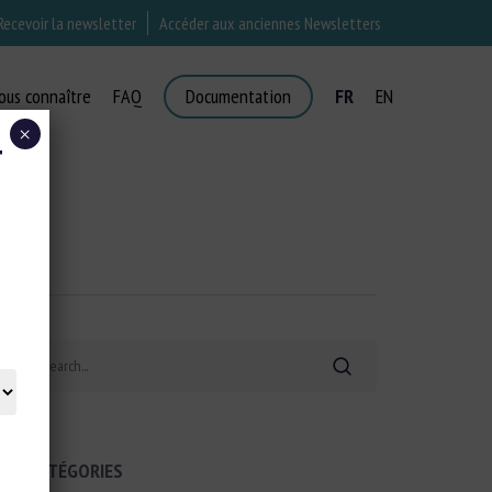
Recevoir la newsletter
Accéder aux anciennes Newsletters
ous connaître
FAQ
Documentation
FR
EN
×
T
Search
CATÉGORIES