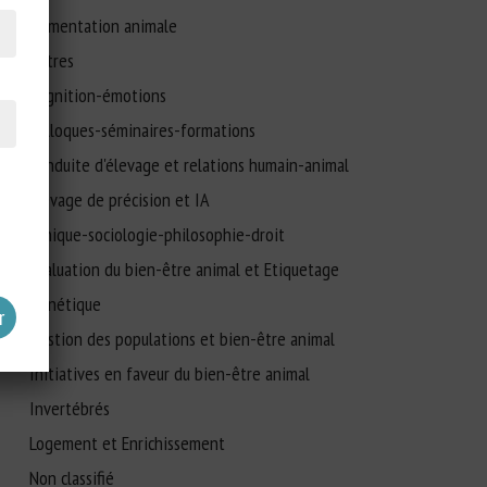
Alimentation animale
Autres
Cognition-émotions
Colloques-séminaires-formations
Conduite d'élevage et relations humain-animal
Elevage de précision et IA
Ethique-sociologie-philosophie-droit
Evaluation du bien-être animal et Etiquetage
Génétique
Gestion des populations et bien-être animal
Initiatives en faveur du bien-être animal
Invertébrés
Logement et Enrichissement
Non classifié