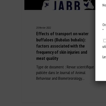
No
Or
28 février 2022
*
Effects of transport on water
buffaloes (Bubalus bubalis):
factors associated with the
ut
frequency of skin injuries and
Le
meat quality
Type de document : Revue scientifique
publiée dans le Journal of Animal
Behaviour and Biometeorology…