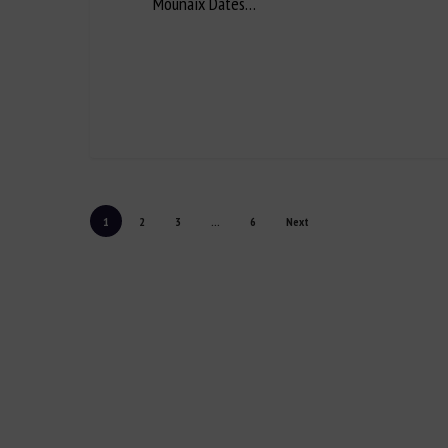
Mounaix Dates…
1
2
3
…
6
Next