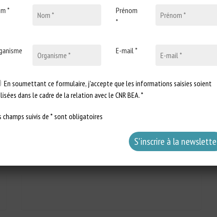
m *
Prénom
*
ganisme
E-mail *
28 février 2022
Parlement européen : Réponse
écrite à la question E-
En soumettant ce formulaire, j'accepte que les informations saisies soient
000134/22 : Animal welfare
ilisées dans le cadre de la relation avec le CNR BEA. *
Type de document : Réponse écrite de
s champs suivis de * sont obligatoires
la Commission européenne Auteurs :
Question : Asger…