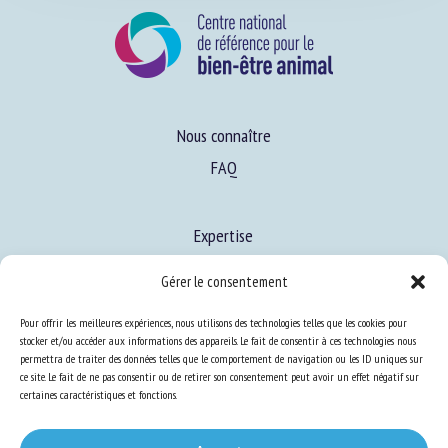
Nous connaître
FAQ
Expertise
Gérer le consentement
S’informer sur le BEA
Pour offrir les meilleures expériences, nous utilisons des technologies telles que les cookies pour
Se former au BEA
stocker et/ou accéder aux informations des appareils. Le fait de consentir à ces technologies nous
permettra de traiter des données telles que le comportement de navigation ou les ID uniques sur
ce site. Le fait de ne pas consentir ou de retirer son consentement peut avoir un effet négatif sur
certaines caractéristiques et fonctions.
Ressources