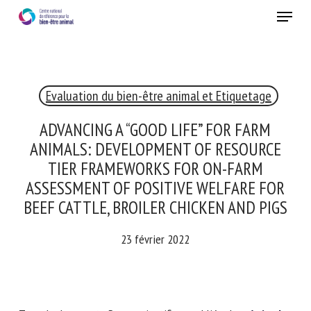
Skip
Menu
to
main
Fermer
content
×
Evaluation du bien-être animal et Etiquetage
RECEVEZ CHAQUE MOIS GRATUITEMENT
LES DERNIÈRES ACTUALITÉS SUR LE BIEN-ÊTRE
ADVANCING A “GOOD LIFE” FOR FARM
ANIMAL
ANIMALS: DEVELOPMENT OF RESOURCE
TIER FRAMEWORKS FOR ON-FARM
ASSESSMENT OF POSITIVE WELFARE FOR
Select language
BEEF CATTLE, BROILER CHICKEN AND PIGS
23 février 2022
Veuillez remplir le formulaire ci-dessous pour vous inscrire à
notre newsletter :