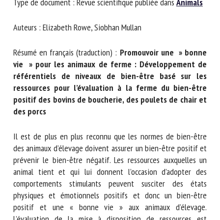
Type de document : Revue scientifique publiée dans
Nom *
Animals
Auteurs : Elizabeth Rowe, Siobhan Mullan
Prénom *
Résumé en français (traduction) :
Promouvoir une »
bonne vie » pour les animaux de ferme :
Organisme *
Développement de référentiels de niveaux de bien-
être basé sur les ressources pour l’évaluation à la
ferme du bien-être positif des bovins de boucherie,
des poulets de chair et des porcs
E-mail *
Il est de plus en plus reconnu que les normes de bien-être
En soumettant ce formulaire, j'accepte que les
des animaux d’élevage doivent assurer un bien-être positif
informations saisies soient utilisées dans le cadre de la
et prévenir le bien-être négatif. Les ressources auxquelles
relation avec le CNR BEA. *
un animal tient et qui lui donnent l’occasion d’adopter des
comportements stimulants peuvent susciter des états
Les champs suivis de * sont obligatoires
physiques et émotionnels positifs et donc un bien-être
positif et une « bonne vie » aux animaux d’élevage.