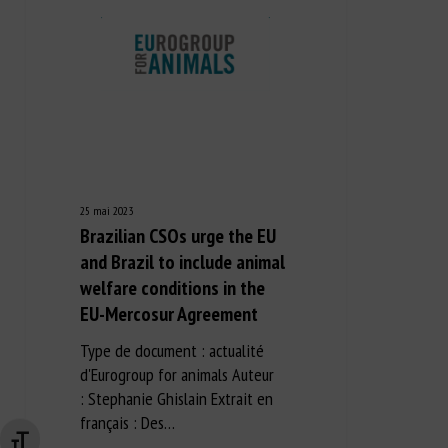
25 mai 2023
Brazilian CSOs urge the EU
and Brazil to include animal
welfare conditions in the
EU-Mercosur Agreement
Type de document : actualité
d'Eurogroup for animals Auteur
: Stephanie Ghislain Extrait en
français : Des…
Changer la taille de la police