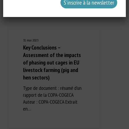
31 mai 2023
Key Conclusions –
Assessment of the impacts
of phasing out cages in EU
livestock farming (pig and
hen sectors)
Type de document : résumé d’un
rapport de la COPA-COGECA
Auteur : COPA-COGECA Extrait
en…