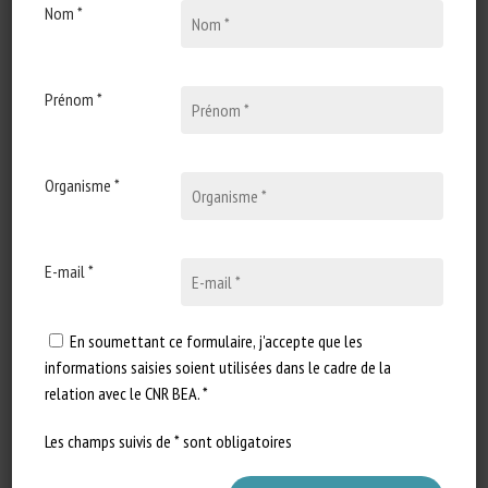
Nom *
31 mai 2023
10-11/10/2023 : Le bien-
être des bovins au cours de
l’élevage – Evaluer le bien-
Prénom *
être pour mieux le prendre
en compte
Organisme *
Type de document : annonce de
formation en présentiel
organisée par l'Idele Dates : 10-
11…
E-mail *
En soumettant ce formulaire, j'accepte que les
informations saisies soient utilisées dans le cadre de la
relation avec le CNR BEA. *
Les champs suivis de * sont obligatoires