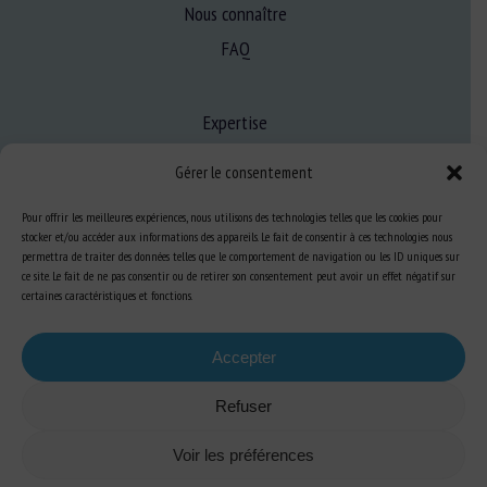
Nous connaître
FAQ
Expertise
S’informer sur le BEA
Gérer le consentement
Se former au BEA
Pour offrir les meilleures expériences, nous utilisons des technologies telles que les cookies pour
stocker et/ou accéder aux informations des appareils. Le fait de consentir à ces technologies nous
permettra de traiter des données telles que le comportement de navigation ou les ID uniques sur
Ressources
ce site. Le fait de ne pas consentir ou de retirer son consentement peut avoir un effet négatif sur
certaines caractéristiques et fonctions.
S’abonner aux actualités
Accepter
Refuser
Plan du site
-
Mentions Légales
-
Confidentialité
-
Cookies
-
Accessibilité
-
Voir les préférences
Conception et réalisation
Numéria Communication