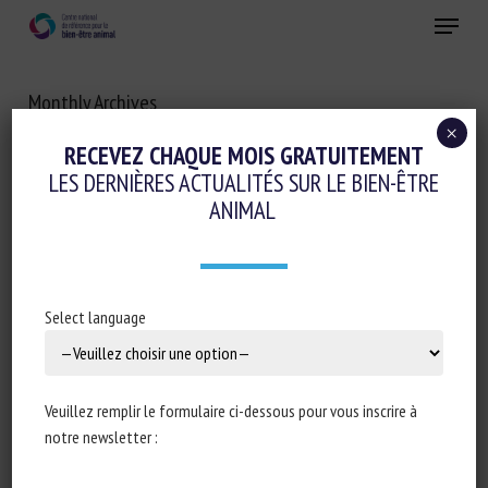
Skip
Menu
to
main
Fermer
content
Monthly Archives
MAI 2023
×
RECEVEZ CHAQUE MOIS GRATUITEMENT
LES DERNIÈRES ACTUALITÉS SUR LE BIEN-ÊTRE
ANIMAL
Select language
Veuillez remplir le formulaire ci-dessous pour vous inscrire à
notre newsletter :