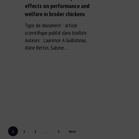
effects on performance and
welfare in broiler chickens
Type de document : article
scientifique publié dans bioRxiv
Auteurs : Laurence A Guilloteau,
Aline Bertin, Sabine…
1
2
3
…
5
Next