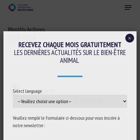
Skip
Menu
to
main
Fermer
content
Monthly Archives
JUIN 2026
×
RECEVEZ CHAQUE MOIS GRATUITEMENT
LES DERNIÈRES ACTUALITÉS SUR LE BIEN-ÊTRE
ANIMAL
Select language
Veuillez remplir le formulaire ci-dessous pour vous inscrire à
notre newsletter :