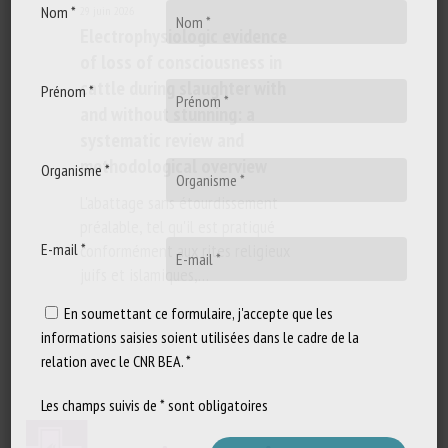
Nom *
29 juin 2026
Electrophysiologic evidence
of loss of consciousness in
cattle during slaughter with
Prénom *
and without stunning: a
systematic review and
methodological overview
Organisme *
L'abattage sans étourdissement
préalable, tel qu'il est pratiqué
E-mail *
conformément aux rites religieux
juifs et islamiques,…
En soumettant ce formulaire, j'accepte que les
informations saisies soient utilisées dans le cadre de la
relation avec le CNR BEA. *
Les champs suivis de * sont obligatoires