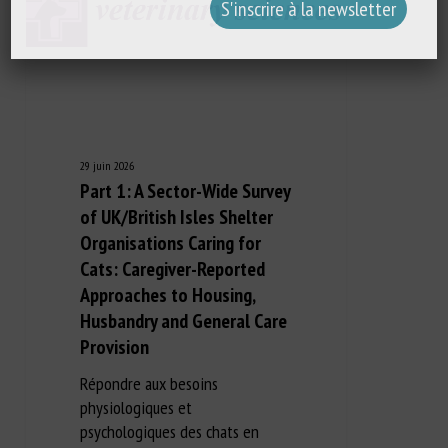
29 juin 2026
Part 1: A Sector-Wide Survey
of UK/British Isles Shelter
Organisations Caring for
Cats: Caregiver-Reported
Approaches to Housing,
Husbandry and General Care
Provision
Répondre aux besoins
physiologiques et
psychologiques des chats en