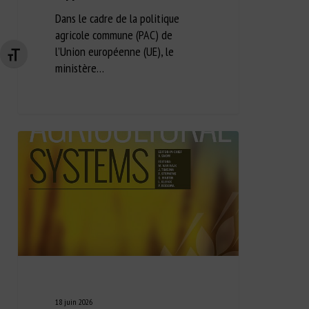
Dans le cadre de la politique
agricole commune (PAC) de
l’Union européenne (UE), le
Changer la taille de la police
ministère…
18 juin 2026