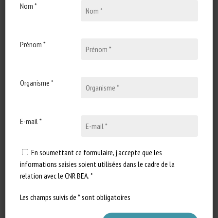
Nom *
10 avril 2024
Welfare of invertebrates: a
pilot study on a new land
snail stunning technique
Prénom *
Type de document : article
scientifique publié dans Scientific
Organisme *
Reports Auteurs : Fossati P.,
Stefanini…
E-mail *
En soumettant ce formulaire, j'accepte que les
informations saisies soient utilisées dans le cadre de la
relation avec le CNR BEA. *
Les champs suivis de * sont obligatoires