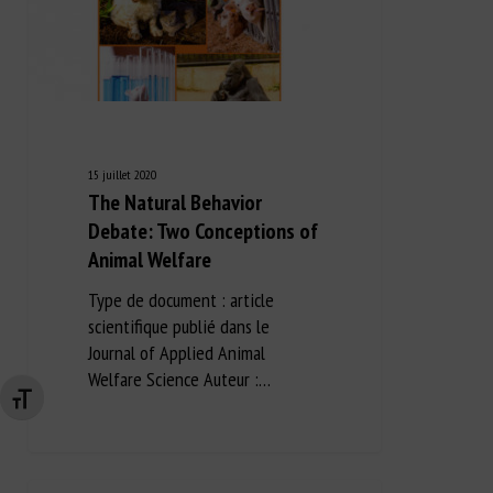
15 juillet 2020
The Natural Behavior
Debate: Two Conceptions of
Animal Welfare
Type de document : article
scientifique publié dans le
Journal of Applied Animal
Welfare Science Auteur :…
Changer la taille de la police