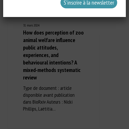
31 mars 2024
How does perception of zoo
animal welfare influence
public attitudes,
experiences, and
behavioural intentions? A
mixed-methods systematic
review
Type de document : article
disponible avant publication
dans BioRxiv Auteurs : Nicki
Phillips, Laëtitia…