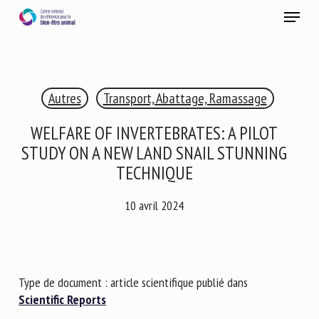
Skip
Menu
to
main
Fermer
content
×
Autres
Transport, Abattage, Ramassage
RECEVEZ CHAQUE MOIS GRATUITEMENT
LES DERNIÈRES ACTUALITÉS SUR LE BIEN-ÊTRE
WELFARE OF INVERTEBRATES: A PILOT
ANIMAL
STUDY ON A NEW LAND SNAIL STUNNING
TECHNIQUE
10 avril 2024
Select language
Veuillez remplir le formulaire ci-dessous pour vous inscrire à
Type de document : article scientifique publié dans
notre newsletter :
Scientific Reports