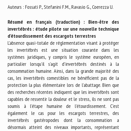
Nom *
Auteurs : Fossati P., Stefanini F.M., Ravasio G., Coerezza U.
Résumé en français (traduction) : Bien-être des
Prénom *
invertébrés : étude pilote sur une nouvelle technique
d’étourdissement des escargots terrestres
L’absence quasi-totale de réglementation visant à protéger
les invertébrés est une situation courante dans les
Organisme *
systèmes juridiques, y compris le système européen, en
particulier lorsqu’il s’agit d’invertébrés destinés à la
consommation humaine. Ainsi, dans la grande majorité des
E-mail *
cas, les invertébrés comestibles ne bénéficient pas de la
protection la plus élémentaire lors de l’abattage. Bien que
des recherches récentes indiquent que les invertébrés sont
En soumettant ce formulaire, j'accepte que les
capables de ressentir la douleur et le stress, ils ne sont pas
informations saisies soient utilisées dans le cadre de la
soumis à l’étape humaine de l’étourdissement. C’est
relation avec le CNR BEA. *
également le cas pour les escargots terrestres, des
Les champs suivis de * sont obligatoires
invertébrés gastéropodes dont la consommation a
désormais atteint des niveaux importants, représentant