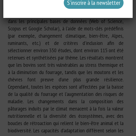
biodiversité et les systèmes socio-écologiques. Cette étude
s’appuie sur une recherche narrative structurée (2005-2025)
dans les principales bases de données (Web of Science,
Scopus et Google Scholar), à l’aide de mots-clés prédéfinis
(par exemple, changement climatique, bien-être, Alpes,
ruminants, etc.) et de critères d’inclusion afin de
sélectionner environ 350 études, dont environ 115 ont été
retenues et synthétisées par thème. Les résultats montrent
que les bovins sont très vulnérables au stress thermique et
à la diminution du fourrage, tandis que les moutons et les
chèvres font preuve d’une plus grande résilience.
Cependant, toutes les espèces sont affectées par la baisse
de la qualité du fourrage et l’augmentation des risques de
maladie. Les changements dans la composition des
pâturages induits par le climat menacent à la fois la valeur
nutritionnelle et la diversité des écosystèmes, avec des
boucles de rétroaction qui relient le bien-être animal et la
biodiversité. Les capacités d’adaptation diffèrent selon les