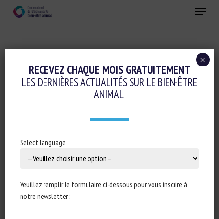
Skip
Menu
to
main
Fermer
content
×
Conduite d'élevage et relations humain-animal
RECEVEZ CHAQUE MOIS GRATUITEMENT
LES DERNIÈRES ACTUALITÉS SUR LE BIEN-ÊTRE
Gestion des populations et bien-être animal
ANIMAL
CLIMATE CHANGE AND LIVESTOCK
WELFARE IN THE ALPS: A
COMPREHENSIVE REVIEW
Select language
12 décembre 2025
Veuillez remplir le formulaire ci-dessous pour vous inscrire à
notre newsletter :
Type de document : méta-analyse publiée dans
Animals