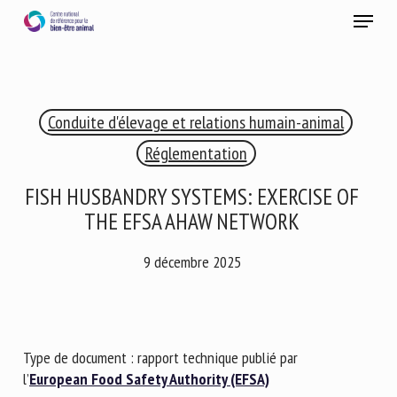
Skip
Menu
to
main
Fermer
content
×
Conduite d'élevage et relations humain-animal
RECEVEZ CHAQUE MOIS GRATUITEMENT
LES DERNIÈRES ACTUALITÉS SUR LE BIEN-ÊTRE
Réglementation
ANIMAL
FISH HUSBANDRY SYSTEMS: EXERCISE OF
THE EFSA AHAW NETWORK
Select language
9 décembre 2025
Veuillez remplir le formulaire ci-dessous pour vous inscrire à
notre newsletter :
Type de document : rapport technique publié par
l’
European Food Safety Authority (EFSA)