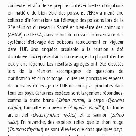
contexte, et afin de se préparer à d’éventuelles obligations
en matière de bien-être des poissons, l’EFSA a mené une
collecte d’informations sur l’élevage des poissons lors de la
25e réunion du réseau « Santé et bien-être des animaux »
(AHAW) de l’EFSA, dans le but de dresser un inventaire des
systèmes d’élevage des poissons actuellement en vigueur
dans l’UE. Une enquête préalable à la réunion a été
distribuée aux représentants du réseau, et la plupart d’entre
eux y ont répondu. Les résultats agrégés ont été discutés
lors de la réunion, accompagnés de questions de
clarification et d’un sondage. Toutes les principales espèces
de poissons d’élevage de l’UE ne sont pas produites dans
tous les pays. Certaines espèces sont largement répandues,
comme la truite brune (
Salmo trutta
), la carpe (
Cyprinus
carpio
), l’anguille européenne (
Anguilla anguilla
), la truite
arc-en-ciel (
Oncorhynchus mykiss
) et le saumon (
Salmo
salar
). En revanche, des espèces telles que le thon rouge
(
Thunnus thynnus
) ne sont élevées que dans quelques pays,