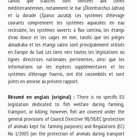
tandis que d’autres sont limitées aux zones
méditerranéennes, notamment le bar (
Dicentrarchus labrax
)
et la dorade (
Sparus aurata
). Les systèmes d’élevage
courants comprennent les systèmes aquacoles en eau
recirculée, les systèmes ouverts à flux continu, les étangs
d’eau douce et les cages en mer, tandis que les pièges
almadraba et les étangs salins sont principalement utilisés
en Europe du Sud. Les liens vers toutes les législations ou
lignes directrices nationales pertinentes, ainsi que les
informations sur les espèces supplémentaires et les
systèmes d’élevage fournis, ont été rassemblés et sont
joints en annexe au présent rapport.
Résumé en anglais (original) :
There is no specific EU
legislation dedicated to fish welfare during farming,
transport, or killing; however, fish are covered under the
general provisions of Council Directive 98/58/EC (protection
of animals kept for farming purposes) and Regulations (EC)
No 1/2005 (on the protection of animals during transport