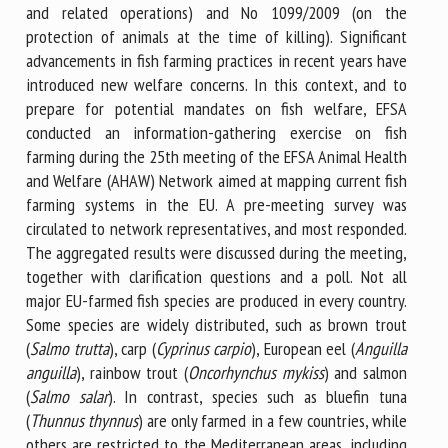
and related operations) and No 1099/2009 (on the
protection of animals at the time of killing). Significant
advancements in fish farming practices in recent years have
introduced new welfare concerns. In this context, and to
prepare for potential mandates on fish welfare, EFSA
conducted an information-gathering exercise on fish
farming during the 25th meeting of the EFSA Animal Health
and Welfare (AHAW) Network aimed at mapping current fish
farming systems in the EU. A pre-meeting survey was
circulated to network representatives, and most responded.
The aggregated results were discussed during the meeting,
together with clarification questions and a poll. Not all
major EU-farmed fish species are produced in every country.
Some species are widely distributed, such as brown trout
(
Salmo trutta
), carp (
Cyprinus carpio
), European eel (
Anguilla
anguilla
), rainbow trout (
Oncorhynchus mykiss
) and salmon
(
Salmo salar
). In contrast, species such as bluefin tuna
(
Thunnus thynnus
) are only farmed in a few countries, while
others are restricted to the Mediterranean areas, including