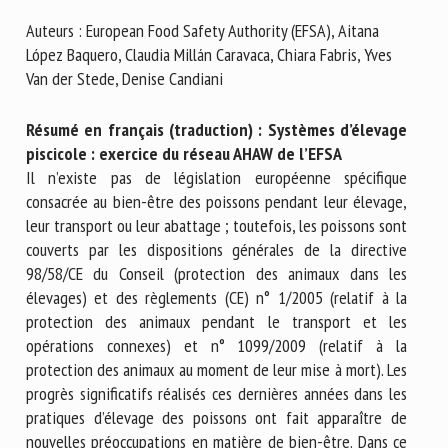
Nom *
Auteurs : European Food Safety Authority (EFSA), Aitana
López Baquero, Claudia Millán Caravaca, Chiara Fabris, Yves
Van der Stede, Denise Candiani
Prénom *
Résumé en français (traduction) : Systèmes d’élevage
piscicole : exercice du réseau AHAW de l’EFSA
Organisme *
Il n’existe pas de législation européenne spécifique
consacrée au bien-être des poissons pendant leur élevage,
leur transport ou leur abattage ; toutefois, les poissons sont
couverts par les dispositions générales de la directive
E-mail *
98/58/CE du Conseil (protection des animaux dans les
élevages) et des règlements (CE) n° 1/2005 (relatif à la
En soumettant ce formulaire, j'accepte que les
protection des animaux pendant le transport et les
informations saisies soient utilisées dans le cadre de la
opérations connexes) et n° 1099/2009 (relatif à la
relation avec le CNR BEA. *
protection des animaux au moment de leur mise à mort). Les
progrès significatifs réalisés ces dernières années dans les
Les champs suivis de * sont obligatoires
pratiques d’élevage des poissons ont fait apparaître de
nouvelles préoccupations en matière de bien-être. Dans ce