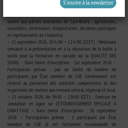
CARE4DAIRY – Date limite d’inscription : 18 mai 2026 –
Participation attendue : pas de limite du nombre de
participants par État membre de l’UE. L’événement est
ouvert aux parties prenantes de Care4Dairy : agriculteurs,
conseillers, vétérinaires d’exploitation, décideurs politiques
et représentants de l’industrie.
– 22 septembre 2026, 10 h 00 – 12 h 00 (CEST) : Webinaire
consacré à la présentation et à la discussion de la boîte à
outils pour la formation en cascade sur la QUALITÉ DES
SOINS – Date limite d’inscription : 1er septembre 2026 –
Participation prévue : pas de limite du nombre de
participants par État membre de l’UE. L’événement est
réservé au personnel des autorités compétentes et des
organismes de soutien aux niveaux central, régional et local.
– 15 octobre 2026, de 9h30 – 13h30 (CET) : Exercice de
simulation en ligne sur l’ÉTOURDISSEMENT EFFICACE À
L’ABATTAGE – Date limite d’inscription : 30 septembre
2026. – Participation prévue : 1 participant par État
membre de l’UE (il est fortement recommandé de