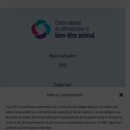
Nous connaître
FAQ
Expertise
S’informer sur le BEA
Gérer le consentement
Se former au BEA
Pour offrir les meilleures expériences, nous utilisons des technologies telles que les cookies pour
stocker et/ou accéder aux informations des appareils. Le fait de consentir à ces technologies nous
permettra de traiter des données telles que le comportement de navigation ou les ID uniques sur
ce site. Le fait de ne pas consentir ou de retirer son consentement peut avoir un effet négatif sur
Ressources
certaines caractéristiques et fonctions.