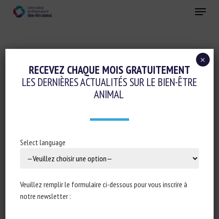
Skip
Menu
to
main
Fermer
content
×
Conduite d'élevage et relations humain-animal
RECEVEZ CHAQUE MOIS GRATUITEMENT
LES DERNIÈRES ACTUALITÉS SUR LE BIEN-ÊTRE
Evaluation du bien-être animal et Etiquetage
ANIMAL
Initiatives en faveur du bien-être animal
Logement et Enrichissement
Transport, Abattage, Ramassage
Select language
EURCAW RUMINANTS & EQUINES
TRAINING PROGRAMME 2026
Veuillez remplir le formulaire ci-dessous pour vous inscrire à
20 mai 2026
notre newsletter :