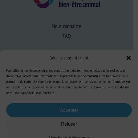
Nous connaître
FAQ
Expertise
Gérer le consentement
S’informer sur le BEA
Pour offrir les meilleures expériences, nous utilisons des technologies telles que les cookies pour
Se former au BEA
stocker et/ou accéder aux informations des appareils. Le fait de consentir à ces technologies nous
permettra de traiter des données telles que le comportement de navigation ou les ID uniques sur
ce site. Le fait de ne pas consentir ou de retirer son consentement peut avoir un effet négatif sur
certaines caractéristiques et fonctions.
Ressources
Accepter
S’abonner aux actualités
Refuser
Voir les préférences