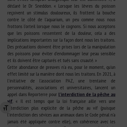
déclaré le Dr Sneddon. « Lorsque les lèvres du poisson
reçoivent un stimulus douloureux, ils frottent la bouche
contre le côté de l’aquarium, un peu comme nous nous
frottons l’orteil lorsque nous le cognons. Si nous acceptons
que les poissons ressentent de la douleur, cela a des
implications importantes sur la façon dont nous les traitons.
Des précautions doivent être prises lors de la manipulation
des poissons pour éviter d’endommager leur peau sensible
et ils doivent être capturés et tués sans cruauté. »
Cette abondance de preuves n’a eu, pour le moment, qu’un
effet limité sur la manière dont nous les traitons. En 2021, à
l’initiative de l’association PAZ, une trentaine de
personnalités, associations et universitaires, lancent un
appel dans Reporterre pour
l’interdiction de la pêche au
vif
. « Il est temps que la loi française aille vers une
interdiction plus explicite de la pêche au vif (puisque
Changer la taille de la police
l’interdiction des sévices aux animaux dans le Code pénal n’a
jamais été appliquée contre elle), en cohérence avec les