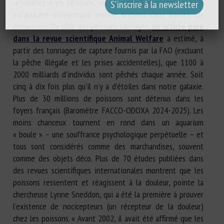
ressources » en poissons, ou du « stock » de morue ? Un
vocabulaire économique encore présent dans toutes les
discussions. Du côté des poissons sauvages,
un article paru
dans la revue scientifique Animal Welfare
a estimé, à
partir des tonnages de capture fournis par la FAO (excluant
la pêche illégale et les prises accidentelles), que 1100 à
2000 milliards d’individus sont pêchés chaque année. Soit
cinq à dix fois plus qu’il n’y a d’étoiles dans notre galaxie.
Plus de 30 millions de poissons sont détenus dans les
foyers français (Baromètre FACCO-ODOXA 2024-2025). Les
moins chanceux tournent en rond dans un aquarium
« boule » – une souffrance psychologique perpétuelle – et
tous sont considérés comme des marchandises, souvent
comme des objets déco. Plus de 70 études publiées dans
des revues scientifiques internationales montrent que les
poissons ressentent et réagissent à la douleur, pointe la
chercheuse Lynne Sneddon, qui a été la première à prouver
l’existence de nocicepteurs (un récepteur de la douleur)
chez les poissons. « Avant 2002, il avait été affirmé que les