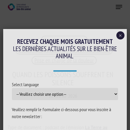
Skip
Menu
to
main
Fermer
content
×
Cognition-émotions
RECEVEZ CHAQUE MOIS GRATUITEMENT
LES DERNIÈRES ACTUALITÉS SUR LE BIEN-ÊTRE
Gestion des populations et bien-être animal
ANIMAL
Prise en charge de la douleur
QUAND LES POISSONS SOUFFRENT EN
SILENCE
Select language
10 février 2026
Veuillez remplir le formulaire ci-dessous pour vous inscrire à
notre newsletter :
Type de document : podcast de l’émission
La Terre au