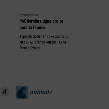
22 novembre 2021
PAC dernière ligne droite
pour la France
Type de document : Actualité du
site CIWF France Auteur : CIWF
France Extrait :…
Changer la taille de la police