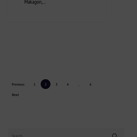
Makagon,…
Previous
1
2
3
4
…
6
Next
Search