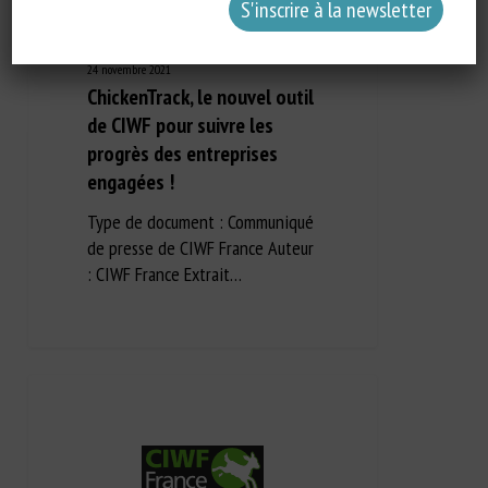
24 novembre 2021
ChickenTrack, le nouvel outil
de CIWF pour suivre les
progrès des entreprises
engagées !
Type de document : Communiqué
de presse de CIWF France Auteur
: CIWF France Extrait…