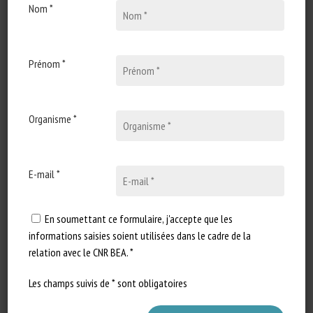
Nom *
24 novembre 2021
Aquaculture industry faces
mounting pressure over
farmed fish slaughter laws
Prénom *
Type de document : Article
publié sur The Fish Site Auteur :
Organisme *
The Fish Site…
E-mail *
En soumettant ce formulaire, j'accepte que les
informations saisies soient utilisées dans le cadre de la
relation avec le CNR BEA. *
Les champs suivis de * sont obligatoires