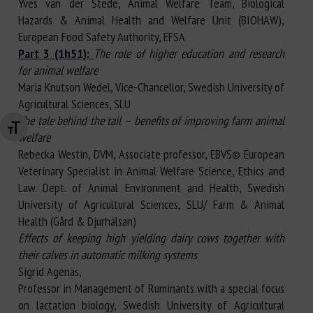
Yves van der Stede, Animal Welfare Team, Biological
Hazards & Animal Health and Welfare Unit (BIOHAW),
European Food Safety Authority, EFSA
Part 3 (1h51):
The role of higher education and research
for animal welfare
Maria Knutson Wedel, Vice-Chancellor, Swedish University of
Agricultural Sciences, SLU
The tale behind the tail – benefits of improving farm animal
Changer la taille de la police
welfare
Rebecka Westin, DVM, Associate professor, EBVS© European
Veterinary Specialist in Animal Welfare Science, Ethics and
Law. Dept. of Animal Environment and Health, Swedish
University of Agricultural Sciences, SLU/ Farm & Animal
Health (Gård & Djurhälsan)
Effects of keeping high yielding dairy cows together with
their calves in automatic milking systems
Sigrid Agenäs,
Professor in Management of Ruminants with a special focus
on lactation biology, Swedish University of Agricultural