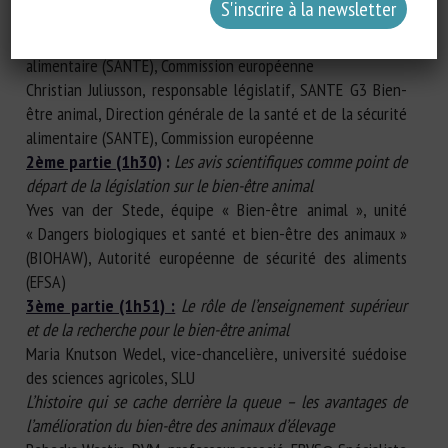
Lucie Carrouee, Chef d’unité adjoint, SANTE G3 Bien-être
animal, Direction générale de la santé et de la sécurité
alimentaire (SANTE), Commission européenne
Christian Juliusson, responsable législatif, SANTE G3 Bien-
être animal, Direction générale de la santé et de la sécurité
alimentaire (SANTE), Commission européenne
2ème partie (1h30)
:
Les avis scientifiques comme point de
départ de la législation sur le bien-être animal
Yves van der Stede, équipe « Bien-être animal », unité
« Dangers biologiques et santé et bien-être des animaux »
(BIOHAW), Autorité européenne de sécurité des aliments
(EFSA)
3ème partie (1h51) :
Le rôle de l’enseignement supérieur
et de la recherche pour le bien-être animal
Maria Knutson Wedel, vice-chancelière, université suédoise
des sciences agricoles, SLU
L’histoire qui se cache derrière la queue – les avantages de
l’amélioration du bien-être des animaux d’élevage