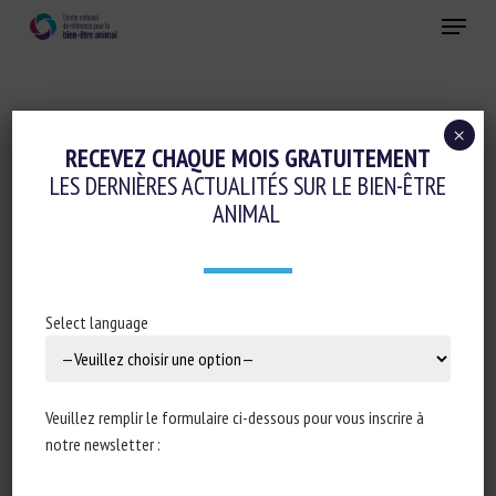
Skip
Menu
to
main
Fermer
content
×
Colloques-séminaires-formations
RECEVEZ CHAQUE MOIS GRATUITEMENT
LES DERNIÈRES ACTUALITÉS SUR LE BIEN-ÊTRE
Réglementation
ANIMAL
ANIMAL WELFARE – FOR SUSTAINABILITY
AND COMPETITIVENESS
Select language
30 juin 2023
Veuillez remplir le formulaire ci-dessous pour vous inscrire à
notre newsletter :
Type de document : enregistrements vidéo de la
conférence donnée à Uppsala le 30 juin 2023 dans le cadre