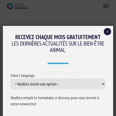
Skip
Menu
to
main
Fermer
content
×
Alimentation animale
RECEVEZ CHAQUE MOIS GRATUITEMENT
LES DERNIÈRES ACTUALITÉS SUR LE BIEN-ÊTRE
Colloques-séminaires-formations
ANIMAL
Travail des animaux
32ND EAAP WEBINAR TITLED:
“NUTRITION: A KEY FACTOR IN THE
Select language
HEALTH, WELL-BEING, AND PERFORMANCE
OF HORSES”
Veuillez remplir le formulaire ci-dessous pour vous inscrire à
27 février 2026
notre newsletter :