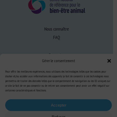
Nous connaître
FAQ
Expertise
Gérer le consentement
S’informer sur le BEA
Se former au BEA
Pour offrir les meilleures expériences, nous utilisons des technologies telles que les cookies pour
stocker et/ou accéder aux informations des appareils. Le fait de consentir à ces technologies nous
permettra de traiter des données telles que le comportement de navigation ou les ID uniques sur
ce site. Le fait de ne pas consentir ou de retirer son consentement peut avoir un effet négatif sur
certaines caractéristiques et fonctions.
Ressources
S’abonner aux actualités
Accepter
Refuser