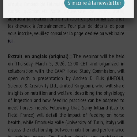
ensuite l’impact de l’alimentation sur la santé des chevaux,
tandis qu’Emanuela Valle (Université de Turin, Italie)
abordera la relation entre nutrition et performances chez
les chevaux à l’entraînement. Pour plus de détails et pour
vous inscrire, veuillez consulter la page dédiée au webinaire
ici
.
Extrait en anglais (original) :
The webinar will be held
on Thursday, March 5, 2026, 15.00 CET and organized in
collaboration with the EAAP Horse Study Commission, will
open with a presentation by Andrea D. Ellis (UNEQUI,
Science & Creativity Ltd., United Kingdom), who will share
insights on nutrition and welfare, describing the physiology
of ingestion and how feeding practices can be adapted to
meet horses’ needs. Following that, Samy Julliand (Lab to
Field, France) will detail the impact of feeding on horse
health, while Emanuela Valle (University of Turin, Italy) will
discuss the relationship between nutrition and performance
in training horses. For further details and registration,