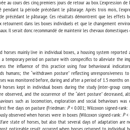
ée au cours des cinq premiers jours de retour au box. L’expression de 
endant la période précédant le pâturage. Après trois mois, l’expres
de précédant le pâturage. Ces résultats démontrent que les effets bén
 retournent dans les boxes individuels et que le changement enviro
maux. Il serait donc recommandé de maintenir les chevaux domestiques 
d horses mainly live in individual boxes, a housing system reported
g a temporary period on pasture with conspecifics to alleviate the im
s the influence of this practice using four behavioural indicators
ds humans; the “withdrawn posture” reflecting unresponsiveness to 
ses was monitored before, during and after a period of 1.5 months on p
orses kept in individual boxes during the study (inter-group compa
observed, and the occurrence of the “alert posture” decreased, alth
aviours such as locomotion, exploration and social behaviours was 
rst five days on pasture (Friedman:
P
< 0.001; Wilcoxon signed-rank:
P
ously observed when horses were in boxes (Wilcoxon signed-rank:
P
< 0
fare state of horses, but also that several days of adaptation are n
st noticeable result occurred when horses returned to individual box