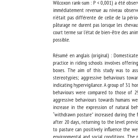
Wilcoxon rank-sum : P < 0,001) a été observ
immédiatement revenue au niveau observé p
n’était pas différente de celle de la pério
pâturage ne durent pas lorsque les chevaux
court terme sur l’état de bien-être des ani
possible.
Résumé en anglais (original) : Domesticate
practice in riding schools involves offerin
boxes. The aim of this study was to asses
stereotypies; aggressive behaviours towar
indicating hypervigilance. A group of 31 hor
behaviours were compared to those of 29 h
aggressive behaviours towards humans were 
increase in the expression of natural beh
“withdrawn posture” increased during the fi
after 20 days, returning to the level previ
to pasture can positively influence the wel
environmental and social conditions. The mo