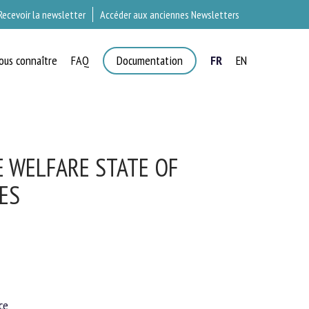
Recevoir la newsletter
Accéder aux anciennes Newsletters
ous connaître
FAQ
Documentation
FR
EN
T
 WELFARE STATE OF
ES
e