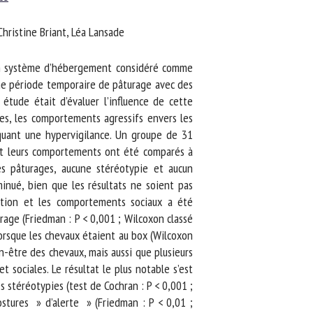
hristine Briant, Léa Lansade
un système d’hébergement considéré comme
ne période temporaire de pâturage avec des
tude était d’évaluer l’influence de cette
es, les comportements agressifs envers les
iquant une hypervigilance. Un groupe de 31
et leurs comportements ont été comparés à
 pâturages, aucune stéréotypie et aucun
nué, bien que les résultats ne soient pas
ation et les comportements sociaux a été
age (Friedman : P < 0,001 ; Wilcoxon classé
rsque les chevaux étaient au box (Wilcoxon
n-être des chevaux, mais aussi que plusieurs
ociales. Le résultat le plus notable s’est
stéréotypies (test de Cochran : P < 0,001 ;
tures » d’alerte » (Friedman : P < 0,01 ;