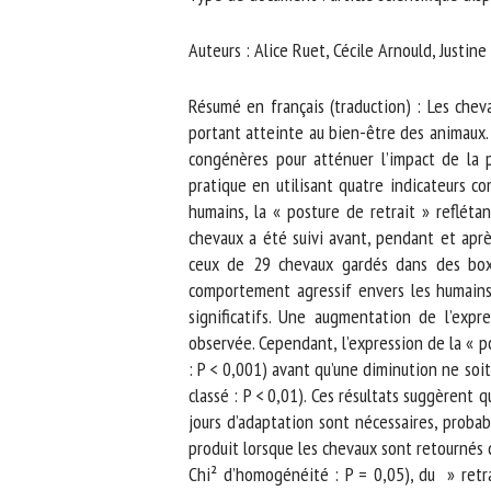
No
Auteurs : Alice Ruet, Cécile Arnould, Justine 
Résumé en français (traduction) : Les che
Or
portant atteinte au bien-être des animaux. 
*
congénères pour atténuer l’impact de la pr
pratique en utilisant quatre indicateurs co
humains, la « posture de retrait » reflétan
ut
chevaux a été suivi avant, pendant et aprè
ceux de 29 chevaux gardés dans des boxes 
Le
comportement agressif envers les humains n
significatifs. Une augmentation de l’expr
observée. Cependant, l’expression de la « po
: P < 0,001) avant qu’une diminution ne soi
classé : P < 0,01). Ces résultats suggèrent q
jours d’adaptation sont nécessaires, probab
produit lorsque les chevaux sont retournés d
Chi² d’homogénéité : P = 0,05), du » retrai