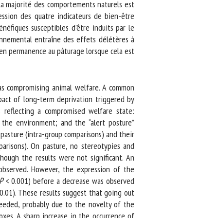
la majorité des comportements naturels est
sion des quatre indicateurs de bien-être
éfiques susceptibles d’être induits par le
nnemental entraîne des effets délétères à
en permanence au pâturage lorsque cela est
 as compromising animal welfare. A common
pact of long-term deprivation triggered by
 reflecting a compromised welfare state:
the environment; and the “alert posture”
asture (intra-group comparisons) and their
risons). On pasture, no stereotypies and
ough the results were not significant. An
observed. However, the expression of the
< 0.001) before a decrease was observed
.01). These results suggest that going out
eeded, probably due to the novelty of the
es. A sharp increase in the occurrence of