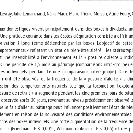
m *
Prénom
Levray, Julie Lemarchand, Núria Mach, Marie-Pierre Moisan, Aline Foury, C
*
vaux domestiques vivent principalement dans des boxes individuels, 
ganisme
E-mail *
Une pratique courante dans les écoles d’équitation consiste à offrir u
ivation à long terme déclenchée par les boxes. L’objectif de cette é
mportementaux reflétant un état de bien-être altéré : les stéréotypi
En soumettant ce formulaire, j'accepte que les informations saisies soient
t une insensibilité à l’environnement et la « posture d’alerte » ind
ilisées dans le cadre de la relation avec le CNR BEA. *
s une période de 1,5 mois au pâturage (comparaisons intra-groupe) 
individuels pendant l’étude (comparaisons inter-groupe). Dans les
s champs suivis de * sont obligatoires
’ont été observés, et la fréquence de la « posture d’alerte » a dimi
ession des comportements naturels tels que la locomotion, l’explor
sture de retrait » a augmenté pendant les cinq premiers jours de pâtur
t observée après 20 jours, revenant au niveau précédemment observé lo
ue le fait d’aller au pâturage peut influencer positivement l’état de bie
lement en raison de la nouveauté des conditions environnementales et s
ans des boxes individuels. Une forte augmentation de la fréquence des 
t » (Friedman : P < 0,001 ; Wilcoxon rank-sum : P < 0,05) et des pos