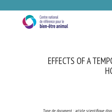
Skip
to
main
content
EFFECTS OF A TEMP
HO
Se
Ve
Type de document : article scientifique disp