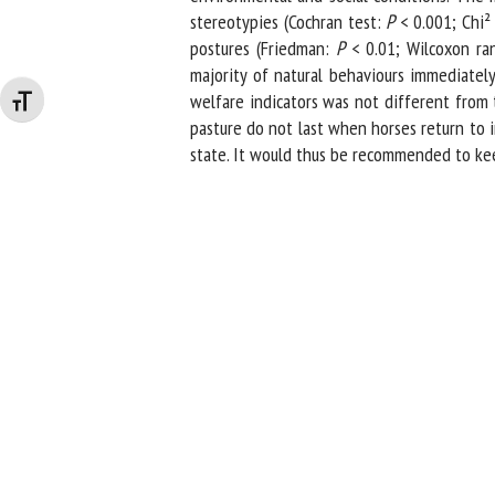
stereotypies (Cochran test:
P
< 0.001; Chi² 
postures (Friedman:
P
< 0.01; Wilcoxon ran
majority of natural behaviours immediately
welfare indicators was not different from t
Changer la taille de la police
pasture do not last when horses return to i
state. It would thus be recommended to kee