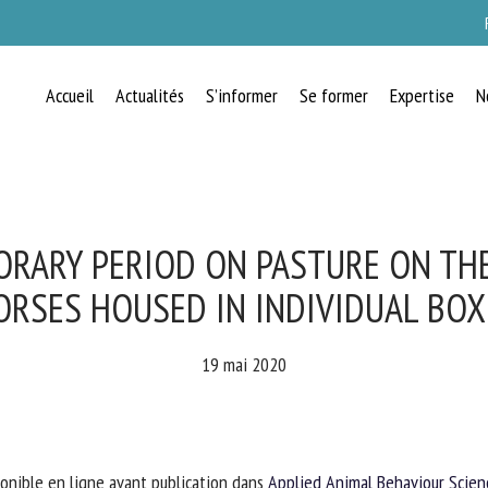
Accueil
Actualités
S’informer
Se former
Expertise
N
RECEVEZ CHAQUE MOIS GRATUITEMEN
LES DERNIÈRES ACTUALITÉS SUR LE
BIEN-ÊTRE ANIMAL
ORARY PERIOD ON PASTURE ON THE
RSES HOUSED IN INDIVIDUAL BOX
lect language
19 mai 2020
uillez remplir le formulaire ci-dessous pour vous inscrire à notre newsletter :
onible en ligne avant publication dans
Applied Animal Behaviour Scienc