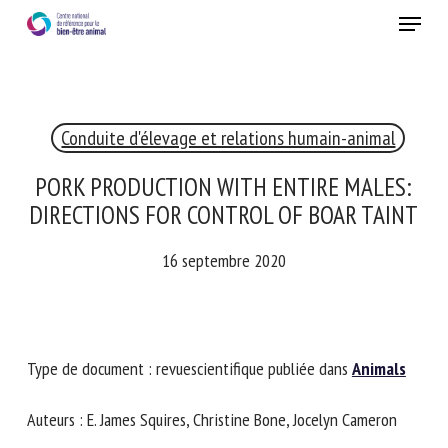
Skip
Menu
to
main
Fermer
content
×
Conduite d'élevage et relations humain-animal
RECEVEZ CHAQUE MOIS GRATUITEMENT
LES DERNIÈRES ACTUALITÉS SUR LE BIEN-ÊTRE
PORK PRODUCTION WITH ENTIRE MALES:
ANIMAL
DIRECTIONS FOR CONTROL OF BOAR
TAINT
16 septembre 2020
Select language
Veuillez remplir le formulaire ci-dessous pour vous inscrire à
Type de document : revuescientifique publiée dans
Animals
notre newsletter :
Auteurs : E. James Squires, Christine Bone, Jocelyn Cameron