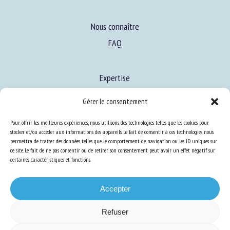
Nous connaître
FAQ
Gérer le consentement
Expertise
S’informer sur le BEA
Pour offrir les meilleures expériences, nous utilisons des technologies telles que les cookies pour
stocker et/ou accéder aux informations des appareils. Le fait de consentir à ces technologies nous
Se former au BEA
permettra de traiter des données telles que le comportement de navigation ou les ID uniques sur
ce site. Le fait de ne pas consentir ou de retirer son consentement peut avoir un effet négatif sur
certaines caractéristiques et fonctions.
Ressources
Accepter
S’abonner aux actualités
Refuser