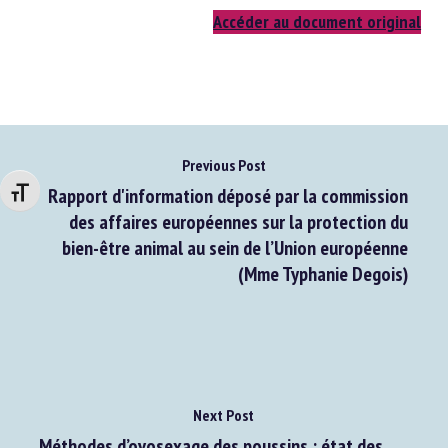
Extrait du site d’Animals
Accéder au document original
Changer la taille de la police
Previous Post
Rapport d'information déposé par la commission
des affaires européennes sur la protection du
bien-être animal au sein de l’Union européenne
(Mme Typhanie Degois)