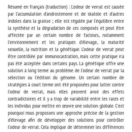
Nom *
Résumé en français (traduction) : L’odeur de verrat est
causée par l’accumulation d’androstenone et de skatole et
Prénom *
d’autres indoles dans la graisse ; elle est régulée par
l’équilibre entre la synthèse et la dégradation de ces
composés et peut être affectée par un certain nombre de
facteurs, notamment l’environnement et les pratiques
Organisme *
d’élevage, la maturité sexuelle, la nutrition et la génétique.
L’odeur de verrat peut être contrôlée par immunocastration,
mais cette pratique n’a pas été acceptée dans certains pays.
E-mail *
La génétique offre une solution à long terme au problème
de l’odeur de verrat par la sélection ou l’édition du génome.
Un certain nombre de stratégies à court terme ont été
En soumettant ce formulaire, j'accepte que les
proposées pour lutter contre l’odeur de verrat, mais elles
informations saisies soient utilisées dans le cadre de la
peuvent avoir des effets contradictoires et il y a trop de
relation avec le CNR BEA. *
variabilité entre les races et les individus pour mettre en
Les champs suivis de * sont obligatoires
œuvre une solution globale. C’est pourquoi nous proposons
une approche précise de la gestion d’élevage afin de