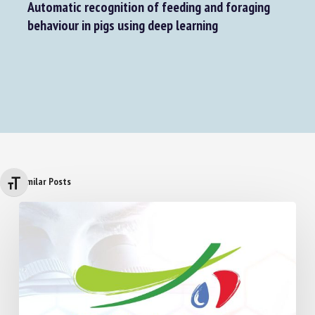
Next Post
Automatic recognition of feeding and foraging
behaviour in pigs using deep learning
Changer la taille de la police
Similar Posts