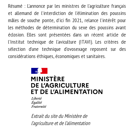
Nom *
Résumé : L’annonce par les ministres de l’agriculture français
et allemand de l’interdiction de l’élimination des poussins
Prénom *
mâles de souche ponte, d’ici fin 2021, relance l’intérêt pour
les méthodes de détermination du sexe des poussins avant
éclosion. Elles sont présentées dans un récent article de
l’Institut technique de l’aviculture (ITAVI). Les critères de
Organisme *
sélection d’une technique d’ovosexage reposent sur des
considérations éthiques, économiques et sanitaires.
E-mail *
En soumettant ce formulaire, j'accepte que les
informations saisies soient utilisées dans le cadre de la
relation avec le CNR BEA. *
Les champs suivis de * sont obligatoires
Extrait du site du Ministère de
l’agriculture et de l’alimentation