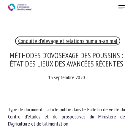
Skip
Menu
to
main
Fermer
content
×
Conduite d'élevage et relations humain-animal
RECEVEZ CHAQUE MOIS GRATUITEMENT
LES DERNIÈRES ACTUALITÉS SUR LE BIEN-ÊTRE
MÉTHODES D’OVOSEXAGE DES POUSSINS
ANIMAL
: ÉTAT DES LIEUX DES AVANCÉES
RÉCENTES
15 septembre 2020
Select language
Veuillez remplir le formulaire ci-dessous pour vous inscrire à
Type de document : article publié dans le Bulletin de veille
notre newsletter :
du
Centre d’études et de prospectives du Ministère de
l’Agriculture et de l’alimentation