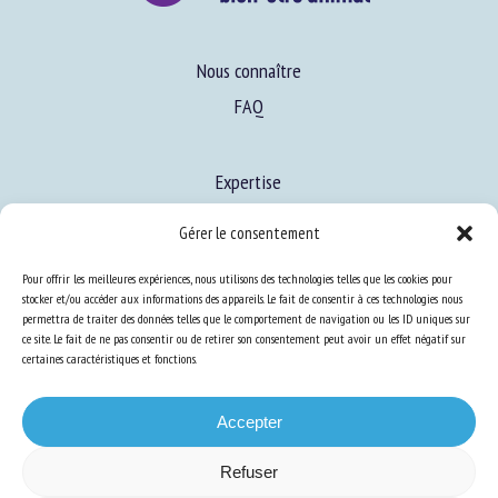
Nous connaître
FAQ
Expertise
S’informer sur le BEA
Gérer le consentement
Se former au BEA
Pour offrir les meilleures expériences, nous utilisons des technologies telles que les cookies pour
stocker et/ou accéder aux informations des appareils. Le fait de consentir à ces technologies nous
permettra de traiter des données telles que le comportement de navigation ou les ID uniques sur
ce site. Le fait de ne pas consentir ou de retirer son consentement peut avoir un effet négatif sur
Ressources
certaines caractéristiques et fonctions.
S’abonner aux actualités
Accepter
Refuser