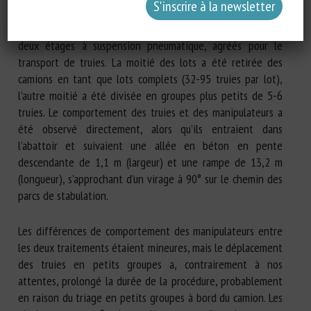
avec les truies ; 1917 truies et 55 verrats). Les truies ont
été transportées entre 4,2 et 7,5 heures dans des camions à
deux étages à suspension pneumatique, agréés pour le
transport de truies. La moitié des lots a été retirée des
camions en tant que lots complets (32-95 truies par lot),
l’autre moitié a été divisée en groupes plus petits de 5-6
truies. Le comportement des truies et des manipulateurs a
été observé directement, alors qu’ils entraient dans
l’abattoir et suivaient une allée en béton en pente
descendante de 1,1 m (largeur) et une rampe de 13,2 m
(longueur), s’approchant d’un virage à 90° sur le chemin des
parcs de stabulation.
Les différences de comportement des manipulateurs entre
les deux traitements étaient mineures, mais le déplacement
des truies en petits groupes a, contrairement à nos
attentes, prolongé la durée de la procédure, probablement
en raison du triage en petits groupes à bord du camion. Les