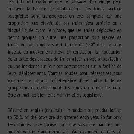
résultats ont confirmé que le passage d’un virage peut
entraver la facilité de déplacement des truies, surtout
lorsqu’elles sont transportées en lots complets, car une
proportion plus élevée de ces truies s’est arrêtée ou a
bloqué l’allée avant le virage, que les truies déplacées en
petits groupes. En outre, une proportion plus élevée de
truies en lots complets ont tourné de 180° dans le sens
inverse du mouvement prévu. En conclusion, la modulation
de la taille des groupes de truies à leur arrivée à l’abattoir a
eu une incidence sur leur comportement et sur la facilité de
leurs déplacements. D’autres études sont nécessaires pour
examiner le rapport coût-bénéfice d’une faible taille de
groupe lors du déplacement des truies en termes de bien-
être animal, de bien-être humain et de logistique.
Résumé en anglais (original) : In modern pig production up
to 50 % of the sows are slaughtered each year. So far, only
few studies have focused on how sows are handled and
moved within slaughterhouses. We examined effects of