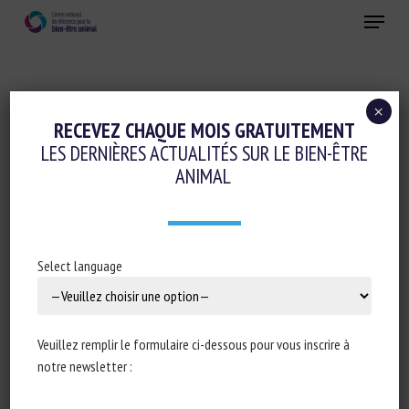
Skip
Menu
to
main
Fermer
content
×
Transport, Abattage, Ramassage
RECEVEZ CHAQUE MOIS GRATUITEMENT
LES DERNIÈRES ACTUALITÉS SUR LE BIEN-ÊTRE
HANDLING AND MOVING CULL SOWS
ANIMAL
UPON ARRIVAL AT THE SLAUGHTERHOUSE
– EFFECTS OF SMALL VERSUS LARGER
GROUPS OF SOWS
Select language
28 septembre 2020
Veuillez remplir le formulaire ci-dessous pour vous inscrire à
notre newsletter :
Type de document : Article scientifique publié dans