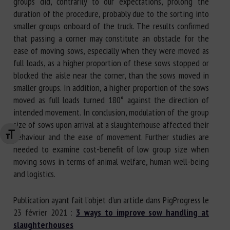
groups did, contrarily to our expectations, prolong the
duration of the procedure, probably due to the sorting into
smaller groups onboard of the truck. The results confirmed
that passing a corner may constitute an obstacle for the
ease of moving sows, especially when they were moved as
full loads, as a higher proportion of these sows stopped or
blocked the aisle near the corner, than the sows moved in
smaller groups. In addition, a higher proportion of the sows
moved as full loads turned 180° against the direction of
intended movement. In conclusion, modulation of the group
size of sows upon arrival at a slaughterhouse affected their
behaviour and the ease of movement. Further studies are
Changer la taille de la police
needed to examine cost-benefit of low group size when
moving sows in terms of animal welfare, human well-being
and logistics.
Publication ayant fait l’objet d’un article dans PigProgress le
23 février 2021 :
3 ways to improve sow handling at
slaughterhouses