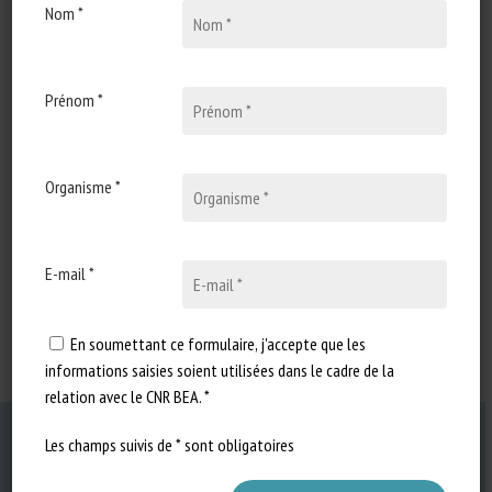
la République française
Nom *
Auteurs : question : Ludovic Pajot (Non inscrit – Pas-de-
Calais ); réponse : Ministère de l’agriculture et de
Prénom *
l’alimentation
Organisme *
E-mail *
Accéder au document original
En soumettant ce formulaire, j'accepte que les
informations saisies soient utilisées dans le cadre de la
relation avec le CNR BEA. *
Les champs suivis de * sont obligatoires
Previous Post
Les animaux sauvages dans les cirques itinérants