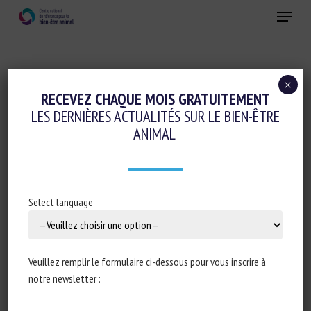
Skip
Menu
to
main
Fermer
content
×
Réglementation
RECEVEZ CHAQUE MOIS GRATUITEMENT
LES DERNIÈRES ACTUALITÉS SUR LE BIEN-ÊTRE
Transport, Abattage, Ramassage
ANIMAL
ASSEMBLÉE NATIONALE : RÉPONSE
ÉCRITE À LA QUESTION N°30504 :
CONDITIONS D’ABATTAGE DES ANIMAUX
Select language
29 septembre 2020
Veuillez remplir le formulaire ci-dessous pour vous inscrire à
notre newsletter :
Type de document : réponse publiée au
Journal officiel de