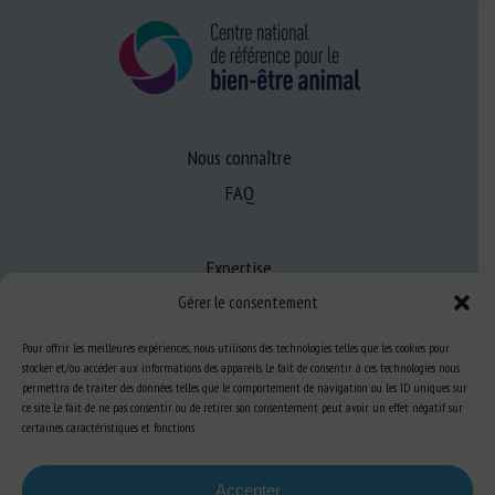
Nous connaître
FAQ
Expertise
S’informer sur le BEA
Gérer le consentement
Se former au BEA
Pour offrir les meilleures expériences, nous utilisons des technologies telles que les cookies pour
stocker et/ou accéder aux informations des appareils. Le fait de consentir à ces technologies nous
permettra de traiter des données telles que le comportement de navigation ou les ID uniques sur
ce site. Le fait de ne pas consentir ou de retirer son consentement peut avoir un effet négatif sur
Ressources
certaines caractéristiques et fonctions.
S’abonner aux actualités
Accepter