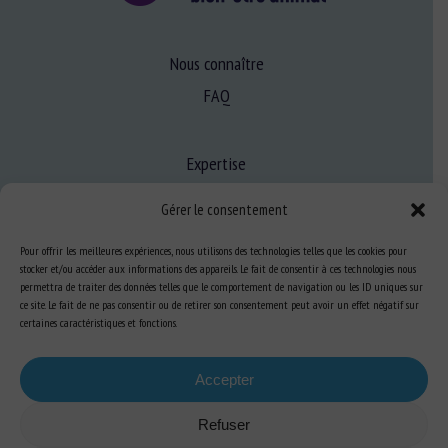
Nous connaître
FAQ
Expertise
S’informer sur le BEA
Gérer le consentement
Se former au BEA
Pour offrir les meilleures expériences, nous utilisons des technologies telles que les cookies pour
stocker et/ou accéder aux informations des appareils. Le fait de consentir à ces technologies nous
permettra de traiter des données telles que le comportement de navigation ou les ID uniques sur
Ressources
ce site. Le fait de ne pas consentir ou de retirer son consentement peut avoir un effet négatif sur
certaines caractéristiques et fonctions.
S’abonner aux actualités
Accepter
Refuser