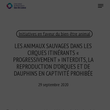
Skip
Menu
to
main
Fermer
content
×
Initiatives en faveur du bien-être animal
RECEVEZ CHAQUE MOIS GRATUITEMENT
LES DERNIÈRES ACTUALITÉS SUR LE BIEN-ÊTRE
LES ANIMAUX SAUVAGES DANS LES
ANIMAL
CIRQUES ITINÉRANTS «
PROGRESSIVEMENT » INTERDITS, LA
REPRODUCTION D’ORQUES ET DE
Select language
DAUPHINS EN CAPTIVITÉ PROHIBÉE
29 septembre 2020
Veuillez remplir le formulaire ci-dessous pour vous inscrire à
notre newsletter :