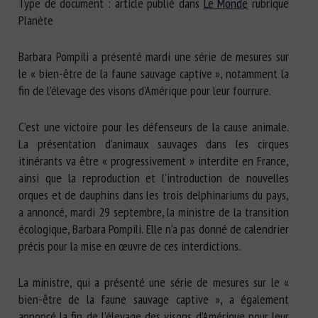
Type de document : article publié dans
Le Monde
rubrique
Nom *
Planète
Barbara Pompili a présenté mardi une série de mesures sur
Prénom *
le « bien-être de la faune sauvage captive », notamment la
fin de l’élevage des visons d’Amérique pour leur fourrure.
Organisme *
C’est une victoire pour les défenseurs de la cause animale.
La présentation d’animaux sauvages dans les cirques
itinérants va être « progressivement » interdite en France,
ainsi que la reproduction et l’introduction de nouvelles
E-mail *
orques et de dauphins dans les trois delphinariums du pays,
a annoncé, mardi 29 septembre, la ministre de la transition
En soumettant ce formulaire, j'accepte que les
écologique, Barbara Pompili. Elle n’a pas donné de calendrier
informations saisies soient utilisées dans le cadre de la
précis pour la mise en œuvre de ces interdictions.
relation avec le CNR BEA. *
La ministre, qui a présenté une série de mesures sur le «
Les champs suivis de * sont obligatoires
bien-être de la faune sauvage captive », a également
annoncé la fin de l’élevage des visons d’Amérique pour leur