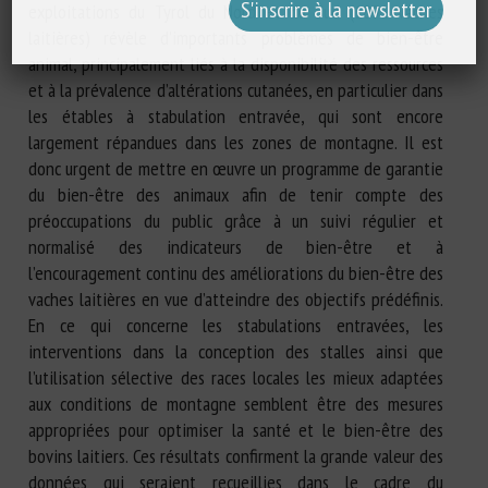
exploitations du Tyrol du Nord et du Sud (1891 vaches
laitières) révèle d’importants problèmes de bien-être
animal, principalement liés à la disponibilité des ressources
et à la prévalence d’altérations cutanées, en particulier dans
les étables à stabulation entravée, qui sont encore
largement répandues dans les zones de montagne. Il est
donc urgent de mettre en œuvre un programme de garantie
du bien-être des animaux afin de tenir compte des
préoccupations du public grâce à un suivi régulier et
normalisé des indicateurs de bien-être et à
l’encouragement continu des améliorations du bien-être des
vaches laitières en vue d’atteindre des objectifs prédéfinis.
En ce qui concerne les stabulations entravées, les
interventions dans la conception des stalles ainsi que
l’utilisation sélective des races locales les mieux adaptées
aux conditions de montagne semblent être des mesures
appropriées pour optimiser la santé et le bien-être des
bovins laitiers. Ces résultats confirment la grande valeur des
données qui seraient recueillies dans le cadre du