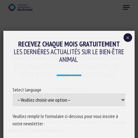
Skip
Menu
to
main
Fermer
content
×
Evaluation du bien-être animal et Etiquetage
RECEVEZ CHAQUE MOIS GRATUITEMENT
LES DERNIÈRES ACTUALITÉS SUR LE BIEN-ÊTRE
EVALUATING THE NEED FOR AN ANIMAL
ANIMAL
WELFARE ASSURANCE PROGRAMME IN
SOUTH TYROLEAN DAIRY FARMING
30 septembre 2020
Select language
Veuillez remplir le formulaire ci-dessous pour vous inscrire à
Type de document : article scientifique publié dans l’
Italian
notre newsletter :
Journal of Animal Science