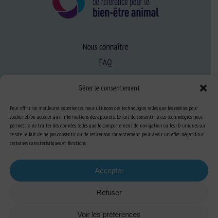
Nous connaître
FAQ
Gérer le consentement
Expertise
Pour offrir les meilleures expériences, nous utilisons des technologies telles que les cookies pour
S’informer sur le BEA
stocker et/ou accéder aux informations des appareils. Le fait de consentir à ces technologies nous
Se former au BEA
permettra de traiter des données telles que le comportement de navigation ou les ID uniques sur
ce site. Le fait de ne pas consentir ou de retirer son consentement peut avoir un effet négatif sur
certaines caractéristiques et fonctions.
Ressources
Accepter
S’abonner aux actualités
Refuser
Voir les préférences