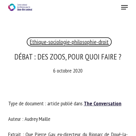
Skip
Menu
to
main
Fermer
content
×
Ethique-sociologie-philosophie-droit
RECEVEZ CHAQUE MOIS GRATUITEMENT
LES DERNIÈRES ACTUALITÉS SUR LE BIEN-ÊTRE
DÉBAT : DES ZOOS, POUR QUOI FAIRE ?
ANIMAL
6 octobre 2020
Select language
Type de document : article publié dans
The Conversation
Veuillez remplir le formulaire ci-dessous pour vous inscrire à
Auteur : Audrey Maille
notre newsletter :
Extrait : Que Pierre Gay, ex-directeur du Bioparc de Doué-la-