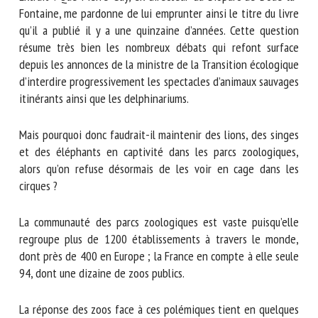
Nom *
Fontaine, me pardonne de lui emprunter ainsi le titre du
livre qu’il a publié il y a une quinzaine d’années. Cette
question résume très bien les nombreux débats qui refont
surface depuis les annonces de la ministre de la Transition
Prénom *
écologique d’interdire progressivement les spectacles
d’animaux sauvages itinérants ainsi que les delphinariums.
Organisme *
Mais pourquoi donc faudrait-il maintenir des lions, des
singes et des éléphants en captivité dans les parcs
zoologiques, alors qu’on refuse désormais de les voir en
E-mail *
cage dans les cirques ?
La communauté des parcs zoologiques est vaste puisqu’elle
En soumettant ce formulaire, j'accepte que les
regroupe plus de 1200 établissements à travers le monde,
informations saisies soient utilisées dans le cadre de la
dont près de 400 en Europe ; la France en compte à elle
relation avec le CNR BEA. *
seule 94, dont une dizaine de zoos publics.
Les champs suivis de * sont obligatoires
La réponse des zoos face à ces polémiques tient en