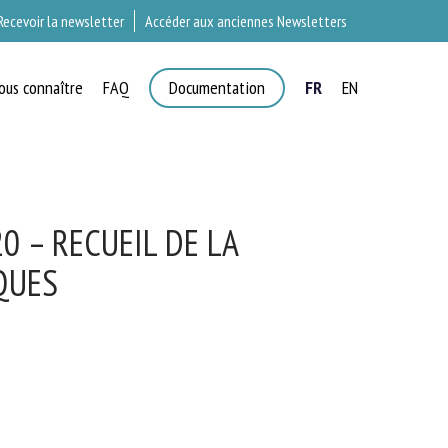
Recevoir la newsletter
Accéder aux anciennes Newsletters
ous connaître
FAQ
Documentation
FR
EN
T
 – RECUEIL DE LA
QUES