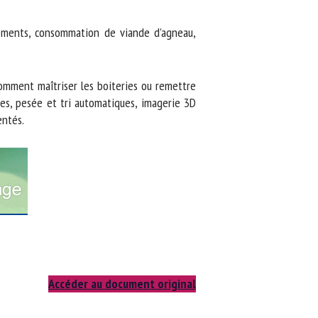
ements, consommation de viande d’agneau,
mment maîtriser les boiteries ou remettre
les, pesée et tri automatiques, imagerie 3D
ntés.
Accéder au document original