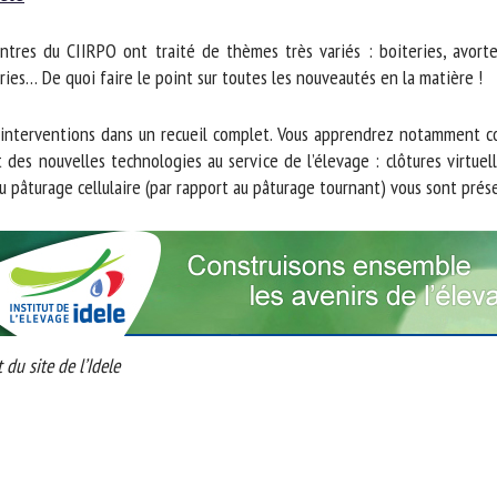
m *
Prénom
ntres du CIIRPO ont traité de thèmes très variés : boiteries, avort
*
es… De quoi faire le point sur toutes les nouveautés en la matière !
ganisme
E-mail *
 interventions dans un recueil complet. Vous apprendrez notamment co
 des nouvelles technologies au service de l’élevage : clôtures virtuel
 pâturage cellulaire (par rapport au pâturage tournant) vous sont prése
En soumettant ce formulaire, j'accepte que les informations saisies soient
ilisées dans le cadre de la relation avec le CNR BEA. *
s champs suivis de * sont obligatoires
du site de l’Idele