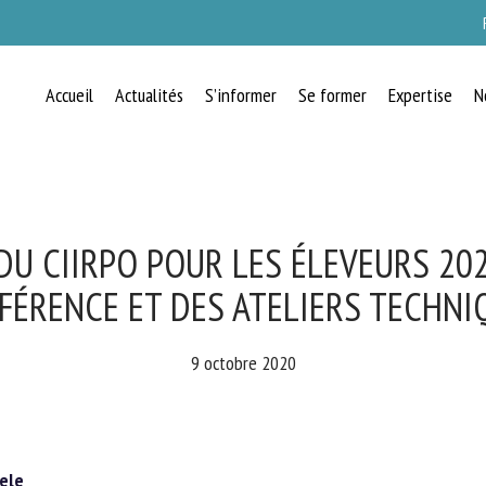
Accueil
Actualités
S’informer
Se former
Expertise
N
RECEVEZ CHAQUE MOIS GRATUITEMEN
LES DERNIÈRES ACTUALITÉS SUR LE
BIEN-ÊTRE ANIMAL
U CIIRPO POUR LES ÉLEVEURS 2020
ÉRENCE ET DES ATELIERS TECHNI
lect language
9 octobre 2020
uillez remplir le formulaire ci-dessous pour vous inscrire à notre newsletter :
ele