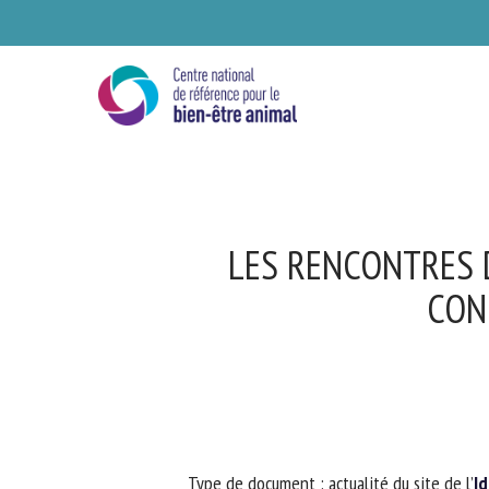
Skip
to
main
content
LES RENCONTRES D
CONF
Se
Ve
Type de document : actualité du site de l’
Id