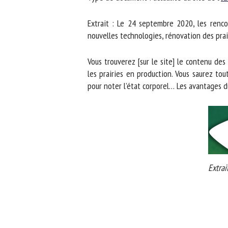
No
Extrait : Le 24 septembre 2020, les renco
nouvelles technologies, rénovation des prairi
Or
Vous trouverez [sur le site] le contenu des
*
les prairies en production. Vous saurez tout
pour noter l’état corporel… Les avantages du
ut
Le
Extrait 