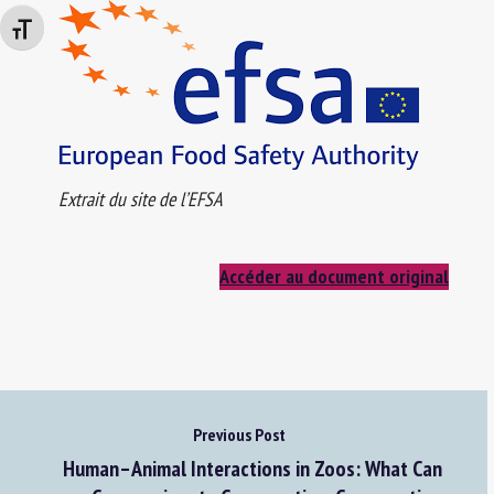
Changer la taille de la police
Extrait du site de l’EFSA
Accéder au document original
Previous Post
Human–Animal Interactions in Zoos: What Can