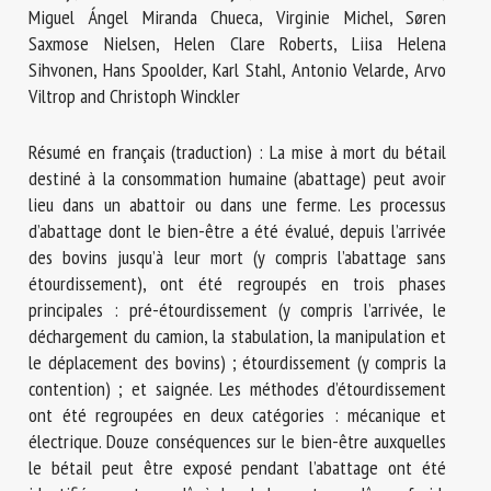
Nom *
Miguel Ángel Miranda Chueca, Virginie Michel, Søren
Saxmose Nielsen, Helen Clare Roberts, Liisa Helena
Sihvonen, Hans Spoolder, Karl Stahl, Antonio Velarde, Arvo
Viltrop and Christoph Winckler
Prénom *
Résumé en français (traduction) : La mise à mort du bétail
destiné à la consommation humaine (abattage) peut avoir
Organisme *
lieu dans un abattoir ou dans une ferme. Les processus
d’abattage dont le bien-être a été évalué, depuis l’arrivée
des bovins jusqu’à leur mort (y compris l’abattage sans
E-mail *
étourdissement), ont été regroupés en trois phases
principales : pré-étourdissement (y compris l’arrivée, le
déchargement du camion, la stabulation, la manipulation et
En soumettant ce formulaire, j'accepte que les
le déplacement des bovins) ; étourdissement (y compris la
informations saisies soient utilisées dans le cadre de la
contention) ; et saignée. Les méthodes d’étourdissement
relation avec le CNR BEA. *
ont été regroupées en deux catégories : mécanique et
électrique. Douze conséquences sur le bien-être auxquelles
Les champs suivis de * sont obligatoires
le bétail peut être exposé pendant l’abattage ont été