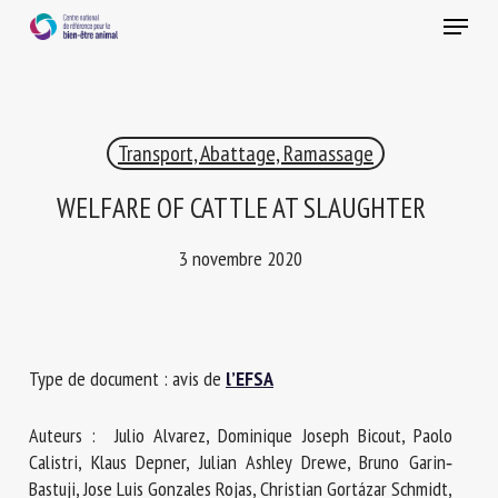
Skip
Menu
to
main
Fermer
content
×
Transport, Abattage, Ramassage
RECEVEZ CHAQUE MOIS GRATUITEMENT
LES DERNIÈRES ACTUALITÉS SUR LE BIEN-ÊTRE
WELFARE OF CATTLE AT SLAUGHTER
ANIMAL
3 novembre 2020
Select language
Type de document : avis de
l’EFSA
Veuillez remplir le formulaire ci-dessous pour vous inscrire à
Auteurs : Julio Alvarez, Dominique Joseph Bicout, Paolo
notre newsletter :
Calistri, Klaus Depner, Julian Ashley Drewe, Bruno Garin‐
Bastuji, Jose Luis Gonzales Rojas, Christian Gortázar Schmidt,