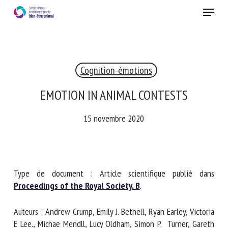
Skip
Menu
to
main
Fermer
content
×
Cognition-émotions
RECEVEZ CHAQUE MOIS GRATUITEMENT
LES DERNIÈRES ACTUALITÉS SUR LE BIEN-ÊTRE
EMOTION IN ANIMAL CONTESTS
ANIMAL
15 novembre 2020
Select language
Type de document : Article scientifique publié dans
Proceedings of the Royal Society. B
.
Veuillez remplir le formulaire ci-dessous pour vous inscrire à
notre newsletter :
Auteurs : Andrew Crump, Emily J. Bethell, Ryan Earley,
Victoria E Lee., Michae Mendll, Lucy Oldham, Simon P. Turner,