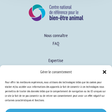
Nous connaître
FAQ
Expertise
Gérer le consentement
S’informer sur le BEA
Se former au BEA
Pour offrir les meilleures expériences, nous utilisons des technologies telles que les cookies pour
stocker et/ou accéder aux informations des appareils. Le fait de consentir à ces technologies nous
permettra de traiter des données telles que le comportement de navigation ou les ID uniques sur
ce site. Le fait de ne pas consentir ou de retirer son consentement peut avoir un effet négatif sur
certaines caractéristiques et fonctions.
Ressources