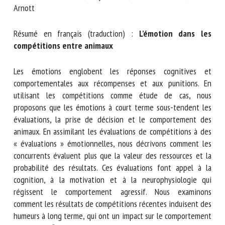
Nom *
Gareth Arnott
Résumé en français (traduction) :
L’émotion dans les
compétitions entre animaux
Prénom *
Les émotions englobent les réponses cognitives et
comportementales aux récompenses et aux punitions. En
Organisme *
utilisant les compétitions comme étude de cas, nous
proposons que les émotions à court terme sous-tendent les
évaluations, la prise de décision et le comportement des
E-mail *
animaux. En assimilant les évaluations de compétitions à des
« évaluations » émotionnelles, nous décrivons comment les
concurrents évaluent plus que la valeur des ressources et la
En soumettant ce formulaire, j'accepte que les
probabilité des résultats. Ces évaluations font appel à la
informations saisies soient utilisées dans le cadre de la
cognition, à la motivation et à la neurophysiologie qui
relation avec le CNR BEA. *
régissent le comportement agressif. Nous examinons
comment les résultats de compétitions récentes induisent
Les champs suivis de * sont obligatoires
des humeurs à long terme, qui ont un impact sur le