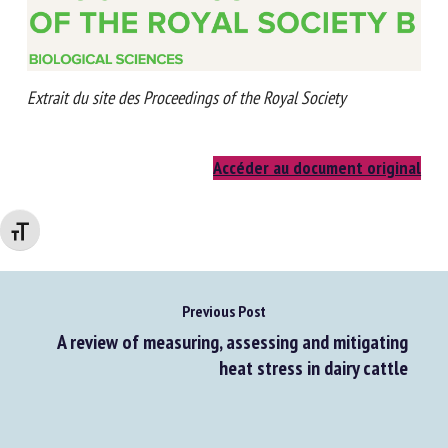
Extrait du site des Proceedings of the Royal Society
Accéder au document original
Changer la taille de la police
Previous Post
A review of measuring, assessing and mitigating
heat stress in dairy cattle