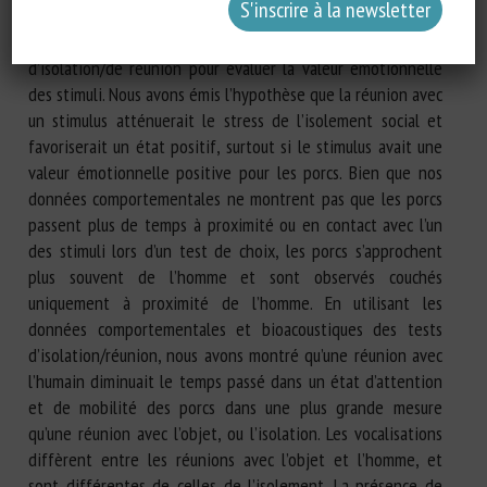
porcs sevrés ont été testés pour déterminer une préférence
potentielle pour l’un des stimuli et soumis à des tests
d’isolation/de réunion pour évaluer la valeur émotionnelle
des stimuli. Nous avons émis l’hypothèse que la réunion avec
un stimulus atténuerait le stress de l’isolement social et
favoriserait un état positif, surtout si le stimulus avait une
valeur émotionnelle positive pour les porcs. Bien que nos
données comportementales ne montrent pas que les porcs
passent plus de temps à proximité ou en contact avec l’un
des stimuli lors d’un test de choix, les porcs s’approchent
plus souvent de l’homme et sont observés couchés
uniquement à proximité de l’homme. En utilisant les
données comportementales et bioacoustiques des tests
d’isolation/réunion, nous avons montré qu’une réunion avec
l’humain diminuait le temps passé dans un état d’attention
et de mobilité des porcs dans une plus grande mesure
qu’une réunion avec l’objet, ou l’isolation. Les vocalisations
diffèrent entre les réunions avec l’objet et l’homme, et
sont différentes de celles de l’isolement. La présence de