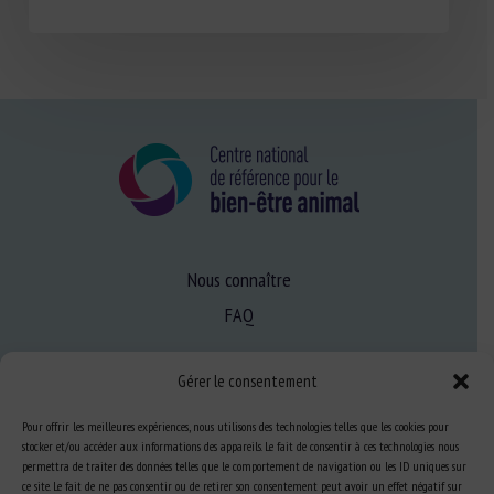
Nous connaître
FAQ
Gérer le consentement
Expertise
S’informer sur le BEA
Pour offrir les meilleures expériences, nous utilisons des technologies telles que les cookies pour
stocker et/ou accéder aux informations des appareils. Le fait de consentir à ces technologies nous
Se former au BEA
permettra de traiter des données telles que le comportement de navigation ou les ID uniques sur
ce site. Le fait de ne pas consentir ou de retirer son consentement peut avoir un effet négatif sur