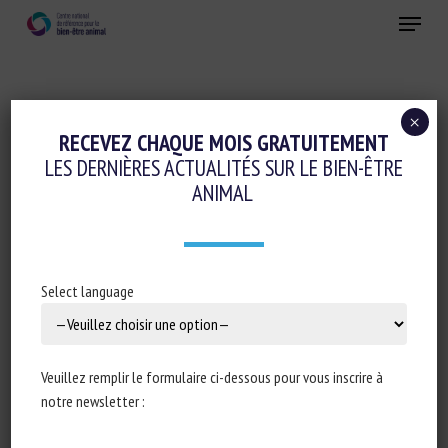
Skip
Menu
to
main
Fermer
content
×
Conduite d'élevage et relations humain-animal
RECEVEZ CHAQUE MOIS GRATUITEMENT
LES DERNIÈRES ACTUALITÉS SUR LE BIEN-ÊTRE
MANIPULABLE OBJECT AND HUMAN
ANIMAL
CONTACT: PREFERENCE AND
MODULATION OF EMOTIONAL STATES IN
WEANED PIGS
Select language
27 novembre 2020
Veuillez remplir le formulaire ci-dessous pour vous inscrire à
notre newsletter :
Type de document : article scientifique publié dans