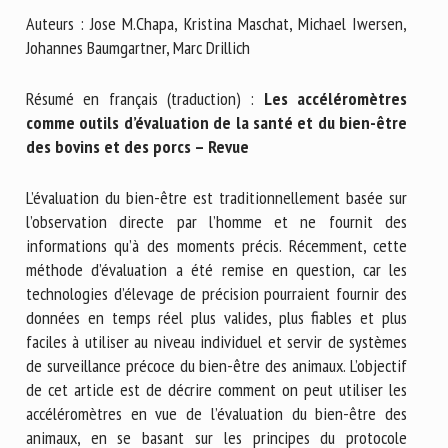
Nom *
Auteurs : Jose M.Chapa, Kristina Maschat, Michael Iwersen,
Johannes Baumgartner, Marc Drillich
Prénom *
Résumé en français (traduction) :
Les accéléromètres
comme outils d’évaluation de la santé et du bien-être
des bovins et des porcs – Revue
Organisme *
L’évaluation du bien-être est traditionnellement basée sur
l’observation directe par l’homme et ne fournit des
informations qu’à des moments précis. Récemment, cette
E-mail *
méthode d’évaluation a été remise en question, car les
technologies d’élevage de précision pourraient fournir des
En soumettant ce formulaire, j'accepte que les
données en temps réel plus valides, plus fiables et plus
informations saisies soient utilisées dans le cadre de la
faciles à utiliser au niveau individuel et servir de systèmes
relation avec le CNR BEA. *
de surveillance précoce du bien-être des animaux. L’objectif
de cet article est de décrire comment on peut utiliser les
Les champs suivis de * sont obligatoires
accéléromètres en vue de l’évaluation du bien-être des
animaux, en se basant sur les principes du protocole