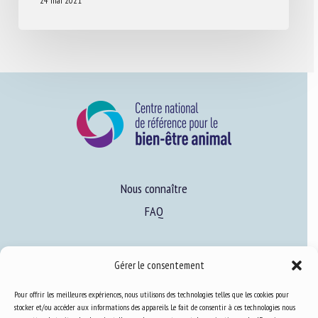
24 mai 2021
Nous connaître
FAQ
Expertise
Gérer le consentement
S’informer sur le BEA
Pour offrir les meilleures expériences, nous utilisons des technologies telles que les cookies pour
Se former au BEA
stocker et/ou accéder aux informations des appareils. Le fait de consentir à ces technologies nous