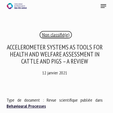
Skip
Menu
to
main
Fermer
content
×
Non classifié(e)
RECEVEZ CHAQUE MOIS GRATUITEMENT
LES DERNIÈRES ACTUALITÉS SUR LE BIEN-ÊTRE
ACCELEROMETER SYSTEMS AS TOOLS FOR
ANIMAL
HEALTH AND WELFARE ASSESSMENT IN
CATTLE AND PIGS – A REVIEW
12 janvier 2021
Select language
Veuillez remplir le formulaire ci-dessous pour vous inscrire à
Type de document : Revue scientifique publiée dans
notre newsletter :
Behavioural Processes