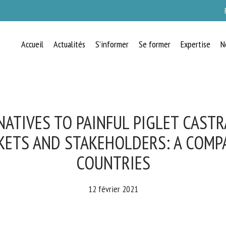
Accueil
Actualités
S’informer
Se former
Expertise
N
RECEVEZ CHAQUE MOIS GRATUITEMEN
LES DERNIÈRES ACTUALITÉS SUR LE
BIEN-ÊTRE ANIMAL
ATIVES TO PAINFUL PIGLET CASTR
ETS AND STAKEHOLDERS: A COMPA
COUNTRIES
lect language
12 février 2021
uillez remplir le formulaire ci-dessous pour vous inscrire à notre newsletter :