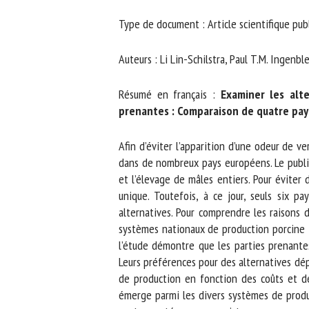
No
Type de document : Article scientifique publ
Auteurs : Li Lin-Schilstra, Paul T.M. Ingenble
Or
*
Résumé en français :
Examiner les alte
prenantes : Comparaison de quatre pays
ut
Afin d’éviter l’apparition d’une odeur de ve
dans de nombreux pays européens. Le public 
Le
et l’élevage de mâles entiers. Pour éviter 
unique. Toutefois, à ce jour, seuls six pa
alternatives. Pour comprendre les raisons d
systèmes nationaux de production porcine : 
l’étude démontre que les parties prenantes
Leurs préférences pour des alternatives dépe
de production en fonction des coûts et de l
émerge parmi les divers systèmes de product