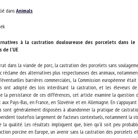
m *
Prénom
ié dans
Animals
*
ek
ganisme
E-mail *
rnatives à la castration douloureuse des porcelets dans le 
 de l’UE
En soumettant ce formulaire, j'accepte que les informations saisies soient
ilisées dans le cadre de la relation avec le CNR BEA. *
rrat dans la viande de porc, la castration des porcelets sans soulagem
réclame des alternatives plus respectueuses des animaux, notamment l
s champs suivis de * sont obligatoires
d’éventuelles barrières commerciales, la Commission européenne était
ys ont adopté des lois interdisant la castration, et les éleveurs de
e la persistance de ces différences, cet article examine la question d
aux Pays-Bas, en France, en Slovénie et en Allemagne. En s’appuyant 
 sont généralement disposées à abandonner la pratique de castration
ndent toutefois largement de facteurs contextuels, notamment la struct
a qualité. Les résultats impliquent que, bien qu’il soit peu probable
ion porcine en Europe, un avenir sans la castration des porcelets et s