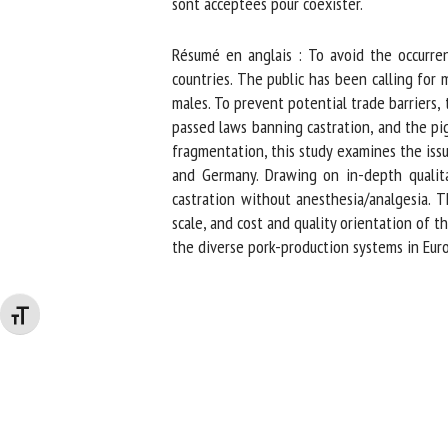
sont acceptées pour coexister.
Résumé en anglais : To avoid the occurrenc
countries. The public has been calling for m
males. To prevent potential trade barriers, 
passed laws banning castration, and the pig
fragmentation, this study examines the issue
and Germany. Drawing on in-depth qualitat
castration without anesthesia/analgesia. Th
scale, and cost and quality orientation of th
the diverse pork-production systems in Europe
Changer la taille de la police