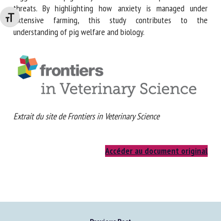
behavior was expressed significantly more by bystanders
than opponents, which suggests that pigs may be able to
Changer la taille de la police
anticipate imminent threats. By highlighting how anxiety is
managed under extensive farming, this study contributes to
the understanding of pig welfare and biology.
Extrait du site de Frontiers in Veterinary Science
Accéder au document original