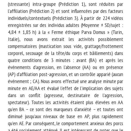
augmentent après une agression (stressante) intra-groupe
(Prédiction 1), sont réduites par l’affiliation (Prédiction 2) et
sont influencées par des facteurs individuels/contextuels
(Prédiction 3). À partir de 224 vidéos enregistrées sur des
individus adultes (Moyenne ± SD/sujet : 4,84 ± 1,85 h) à la
« Ferme éthique Parva Domus » (Turin, Italie), nous avons
extrait les activités possiblement compensatoires
(mastication sous vide, grattage/frottement corporel,
secouage de la tête/du corps et bâillements) dans quatre
conditions de 3 minutes : avant (BA) et après les
événements d’agression, en l’absence (AA) ou en présence
(AP) d’affiliation post-agression, et un contrôle apparié
(aucun événement ; CA). Nous avons effectué une analyse
minute par minute en AE/AA et évalué l’effet de
l’implication des sujets dans un conflit (agresseur,
destinataire de l’agression, spectateur). Toutes les activités
étaient plus élevées en AA qu’en BA – ce sont des
marqueurs d’anxiété – et toutes ont diminué jusqu’aux
niveaux de base en AP, plus rapidement qu’en AE. Par