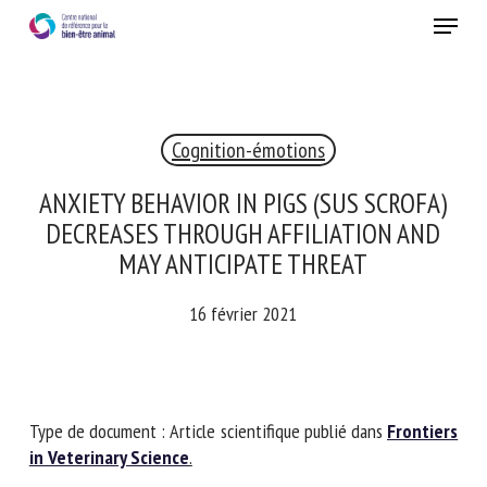
Skip
Menu
to
main
Fermer
content
×
Cognition-émotions
RECEVEZ CHAQUE MOIS GRATUITEMENT
LES DERNIÈRES ACTUALITÉS SUR LE BIEN-ÊTRE
ANXIETY BEHAVIOR IN PIGS (SUS SCROFA)
ANIMAL
DECREASES THROUGH AFFILIATION AND
MAY ANTICIPATE THREAT
16 février 2021
Select language
Veuillez remplir le formulaire ci-dessous pour vous inscrire à
Type de document : Article scientifique publié dans
notre newsletter :
Frontiers in Veterinary Science
.