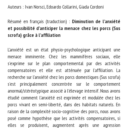
Nom *
Auteurs : Ivan Norsci, Edoardo Collarini, Giada Cordoni
Résumé en français (traduction) :
Diminution de l’anxiété
Prénom *
et possibilité d’anticiper la menace chez les porcs
(Sus scrofa) grâce à l’affiliation
Organisme *
L’anxiété est un état physio-psychologique anticipant une
menace imminente. Chez les mammifères sociaux, elle
s’exprime sur le plan comportemental par des activités
compensatoires et elle est atténuée par l’affiliation. La
E-mail *
recherche sur l’anxiété chez les porcs domestiques (Sus
scrofa) s’est principalement concentrée sur le
En soumettant ce formulaire, j'accepte que les
comportement anormal/stéréotypique associé à l’élevage
informations saisies soient utilisées dans le cadre de la
intensif. Nous avons étudié comment l’anxiété est exprimée
relation avec le CNR BEA. *
et modulée chez les porcs vivant en semi-liberté, dans des
habitats naturels. En raison de la complexité socio-cognitive
Les champs suivis de * sont obligatoires
des porcs, nous avons posé comme hypothèse que les
activités compensatoires, si elles se produisent,