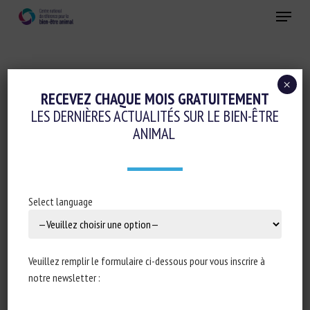
Skip
Menu
to
main
Fermer
content
×
Evaluation du bien-être animal et Etiquetage
RECEVEZ CHAQUE MOIS GRATUITEMENT
LES DERNIÈRES ACTUALITÉS SUR LE BIEN-ÊTRE
DUTCH MEAT INDUSTRY SEEKS TO
ANIMAL
IMPROVE ANIMAL WELFARE WITH NEW
CODE
2 mars 2021
Select language
Veuillez remplir le formulaire ci-dessous pour vous inscrire à
Type de document : Article publié dans
Pig333
notre newsletter :
Auteur : COV [Centrale Organisatie voor de Vleessector,