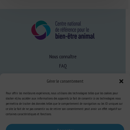
Nous connaître
FAQ
Gérer le consentement
Expertise
Pour offrir les meilleures expériences, nous utilisons des technologies telles que les cookies pour
S’informer sur le BEA
stocker et/ou accéder aux informations des appareils. Le fait de consentir à ces technologies nous
Se former au BEA
permettra de traiter des données telles que le comportement de navigation ou les ID uniques sur
ce site. Le fait de ne pas consentir ou de retirer son consentement peut avoir un effet négatif sur
certaines caractéristiques et fonctions.
Ressources