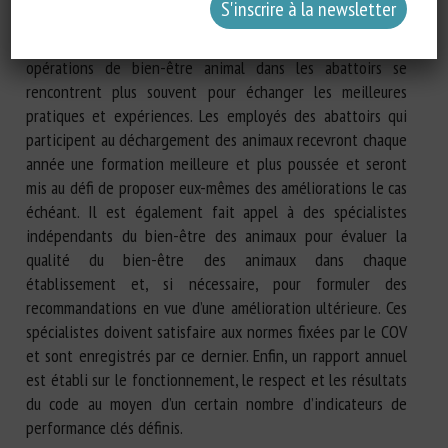
Le code exige que les employés impliqués dans les
opérations de bien-être animal dans les abattoirs se
rencontrent plus souvent pour échanger les meilleures
pratiques et expériences. Les employés des abattoirs qui
participent au déchargement des animaux recevront chaque
année une formation meilleure et plus poussée et seront
mis au défi de proposer eux-mêmes des améliorations le cas
échéant. Il est également fait appel à des spécialistes
indépendants du bien-être des animaux pour évaluer la
qualité du bien-être des animaux dans chaque
établissement et, si nécessaire, pour formuler des
recommandations en vue d’une amélioration ultérieure. Ces
spécialistes doivent satisfaire aux normes fixées par le COV
et sont enregistrés par ce dernier. Enfin, un rapport annuel
est établi sur le fonctionnement, le respect et les résultats
du code au moyen d’un certain nombre d’indicateurs de
performance clés définis.