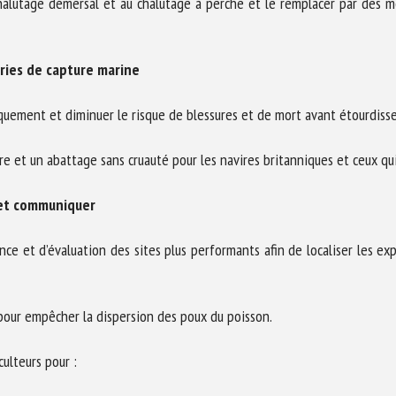
 chalutage démersal et au chalutage à perche et le remplacer par des
eries de capture marine
rquement et diminuer le risque de blessures et de mort avant étourdiss
re et un abattage sans cruauté pour les navires britanniques et ceux qu
 et communiquer
nce et d’évaluation des sites plus performants afin de localiser les ex
 pour empêcher la dispersion des poux du poisson.
ulteurs pour :