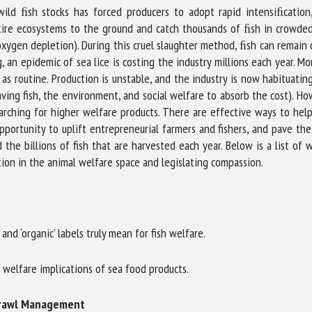
ild ﬁsh stocks has forced producers to adopt rapid intensiﬁcation,
 entire ecosystems to the ground and catch thousands of ﬁsh in crowded
oxygen depletion). During this cruel slaughter method, ﬁsh can remain 
 an epidemic of sea lice is costing the industry millions each year. Mo
as routine. Production is unstable, and the industry is now habituatin
aving fish, the environment, and social welfare to absorb the cost). How
ching for higher welfare products. There are effective ways to help 
ortunity to uplift entrepreneurial farmers and fishers, and pave the
d the billions of fish that are harvested each year. Below is a list o
tion in the animal welfare space and legislating compassion.
nd ‘organic’ labels truly mean for fish welfare.
e welfare implications of sea food products.
Trawl Management