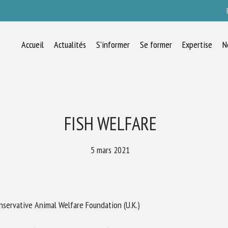
Accueil
Actualités
S’informer
Se former
Expertise
N
RECEVEZ CHAQUE MOIS GRATUITEMEN
LES DERNIÈRES ACTUALITÉS SUR LE
BIEN-ÊTRE ANIMAL
FISH WELFARE
5 mars 2021
lect language
nservative Animal Welfare Foundation (U.K.)
uillez remplir le formulaire ci-dessous pour vous inscrire à notre newsletter :