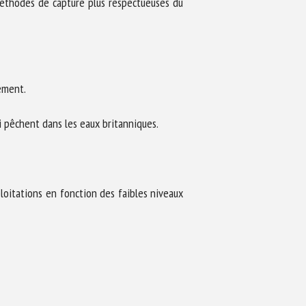
 méthodes de capture plus respectueuses du
ement.
i pêchent dans les eaux britanniques.
ploitations en fonction des faibles niveaux