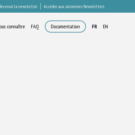
Recevoir la newsletter
Accéder aux anciennes Newsletters
ous connaître
FAQ
Documentation
FR
EN
×
T