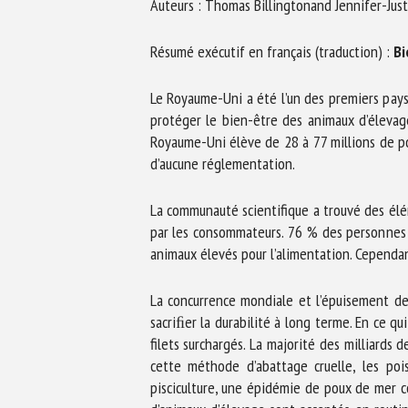
Auteurs : Thomas Billingtonand Jennifer-Justi
No
Résumé exécutif en français (traduction) :
Bi
Or
Le Royaume-Uni a été l’un des premiers pays 
*
protéger le bien-être des animaux d’élevage
Royaume-Uni élève de 28 à 77 millions de po
d’aucune réglementation.
ut
La communauté scientifique a trouvé des élém
Le
par les consommateurs. 76 % des personnes 
animaux élevés pour l’alimentation. Cependant
La concurrence mondiale et l’épuisement des
sacriﬁer la durabilité à long terme. En ce q
filets surchargés. La majorité des milliard
cette méthode d’abattage cruelle, les poi
pisciculture, une épidémie de poux de mer co