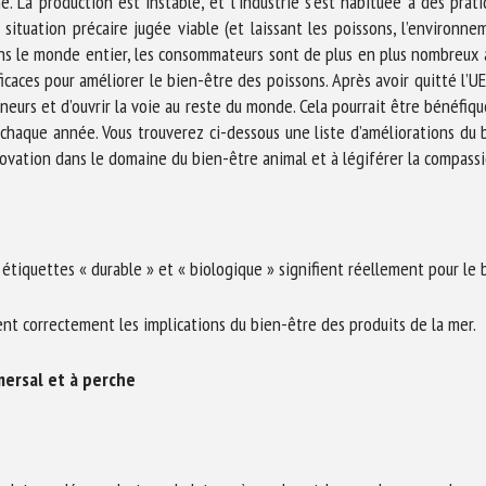
. La production est instable, et l’industrie s’est habituée à des prat
situation précaire jugée viable (et laissant les poissons, l’environne
 Dans le monde entier, les consommateurs sont de plus en plus nombreux
icaces pour améliorer le bien-être des poissons. Après avoir quitté l’
eneurs et d’ouvrir la voie au reste du monde. Cela pourrait être bénéfiq
 chaque année. Vous trouverez ci-dessous une liste d’améliorations du 
ovation dans le domaine du bien-être animal et à légiférer la compassi
étiquettes « durable » et « biologique » signifient réellement pour le 
ent correctement les implications du bien-être des produits de la mer.
mersal et à perche