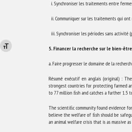
i. Synchroniser les traitements entre fermes 
ii. Communiquer sur les traitements qui ont 
iii. Synchroniser les périodes sans activité
Changer la taille de la police
5. Financer la recherche sur le bien-êtr
a. Faire progresser le domaine de la recherch
Résumé exécutif en anglais (original) : Th
strongest countries for protecting farmed a
to 77 million ﬁsh and catches a further 1.5 t
The scientiﬁc community found evidence for
believe the welfare of ﬁsh should be safegu
an animal welfare crisis that is as massive as