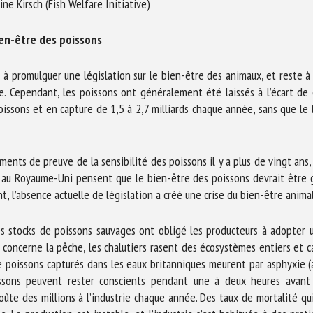
ne Kirsch (Fish Welfare Initiative)
m *
Prénom
*
en-être des poissons
ganisme
E-mail *
à promulguer une législation sur le bien-être des animaux, et reste à 
. Cependant, les poissons ont généralement été laissés à l’écart de 
issons et en capture de 1,5 à 2,7 milliards chaque année, sans que le 
En soumettant ce formulaire, j'accepte que les informations saisies soient
ilisées dans le cadre de la relation avec le CNR BEA. *
ents de preuve de la sensibilité des poissons il y a plus de vingt ans,
s champs suivis de * sont obligatoires
au Royaume-Uni pensent que le bien-être des poissons devrait être g
, l’absence actuelle de législation a créé une crise du bien-être anima
 stocks de poissons sauvages ont obligé les producteurs à adopter un
ui concerne la pêche, les chalutiers rasent des écosystèmes entiers et 
s de poissons capturés dans les eaux britanniques meurent par asphyxie
ssons peuvent rester conscients pendant une à deux heures avant d
ûte des millions à l’industrie chaque année. Des taux de mortalité qui