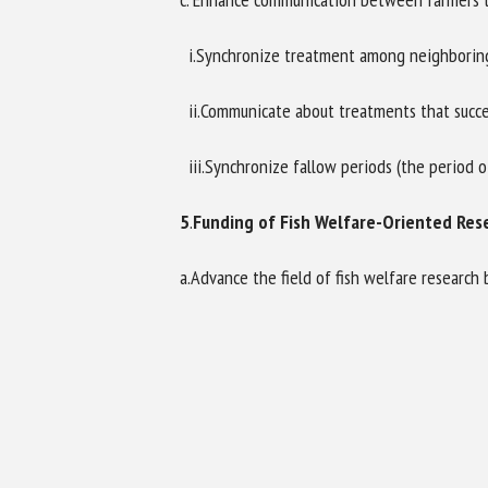
i.Synchronize treatment among neighboring 
ii.Communicate about treatments that succeed
iii.Synchronize fallow periods (the period of
5
.
Funding of Fish Welfare-Oriented Res
a.Advance the field of fish welfare research 