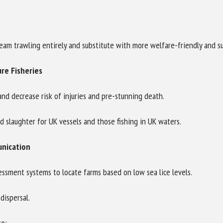
beam trawling entirely and substitute with more welfare-friendly and s
re Fisheries
and decrease risk of injuries and pre-stunning death.
d slaughter for UK vessels and those fishing in UK waters.
unication
sessment systems to locate farms based on low sea lice levels.
dispersal.
o: