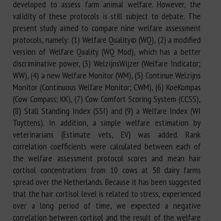
developed to assess farm animal welfare. However, the
validity of these protocols is still subject to debate. The
present study aimed to compare nine welfare assessment
protocols, namely: (1) Welfare Quality© (WQ), (2) a modified
version of Welfare Quality (WQ Mod), which has a better
discriminative power, (3) WelzijnsWijzer (Welfare Indicator;
WW), (4) a new Welfare Monitor (WM), (5) Continue Welzijns
Monitor (Continuous Welfare Monitor; CWM), (6) KoeKompas
(Cow Compass; KK), (7) Cow Comfort Scoring System (CCSS),
(8) Stall Standing Index (SSI) and (9) a Welfare Index (WI
Tuyttens). In addition, a simple welfare estimation by
veterinarians (Estimate vets, EV) was added. Rank
correlation coefficients were calculated between each of
the welfare assessment protocol scores and mean hair
cortisol concentrations from 10 cows at 58 dairy farms
spread over the Netherlands. Because it has been suggested
that the hair cortisol level is related to stress, experienced
over a long period of time, we expected a negative
correlation between cortisol and the result of the welfare