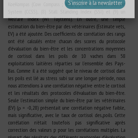
KoeKompas (Cow Compass ; KK), (7) Cow Comfort Scoring
System (CCSS), (8) Stall Standing Index (SSI) et (9) un
Welfare Index (WI Tuyttens). En outre, une simple
estimation du bien-être par des vétérinaires (Estimate vets,
EV) a été ajoutée. Des coefficients de corrélation des rangs
ont été calculés entre chacun des scores du protocole
d’évaluation du bien-être et les concentrations moyennes
de cortisol dans les poils de 10 vaches dans 58
exploitations laitières réparties sur l’ensemble des Pays-
Bas. Comme il a été suggéré que le niveau de cortisol dans
les poils est lié au stress subi sur une longue période, nous
nous attendions à une corrélation négative entre le cortisol
et les résultats des protocoles d’évaluation du bien-être.
Seule l’estimation simple du bien-être par les vétérinaires
(EV) (ρ = -0,28) présentait une corrélation négative faible,
mais significative, avec le taux de cortisol des,poils. Cette
corrélation n’était toutefois pas significative après
correction des valeurs p pour les corrélations multiples. La
plupart des résultats des différents protocoles d’évaluation