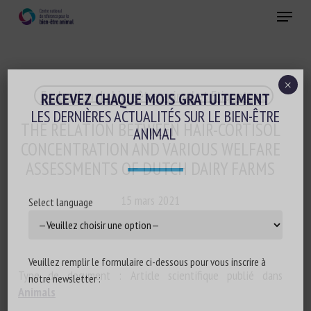
Skip
Menu
to
main
Fermer
content
×
Evaluation du bien-être animal et Etiquetage
RECEVEZ CHAQUE MOIS GRATUITEMENT
LES DERNIÈRES ACTUALITÉS SUR LE BIEN-ÊTRE
THE RELATION BETWEEN HAIR-CORTISOL
ANIMAL
CONCENTRATION AND VARIOUS WELFARE
ASSESSMENTS OF DUTCH DAIRY FARMS
15 mars 2021
Select language
Veuillez remplir le formulaire ci-dessous pour vous inscrire à
Type de document : Article scientifique publié dans
notre newsletter :
Animals