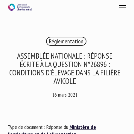
Skip
Menu
to
main
Fermer
content
×
Réglementation
RECEVEZ CHAQUE MOIS GRATUITEMENT
LES DERNIÈRES ACTUALITÉS SUR LE BIEN-ÊTRE
ASSEMBLÉE NATIONALE : RÉPONSE
ANIMAL
ÉCRITE À LA QUESTION N°26896 :
CONDITIONS D’ÉLEVAGE DANS LA FILIÈRE
AVICOLE
Select language
16 mars 2021
Veuillez remplir le formulaire ci-dessous pour vous inscrire à
notre newsletter :
Type de document : Réponse du
Ministère de