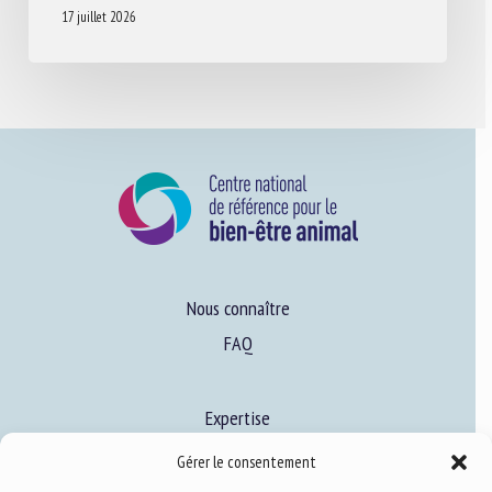
17 juillet 2026
Nous connaître
FAQ
Expertise
S’informer sur le BEA
Gérer le consentement
Se former au BEA