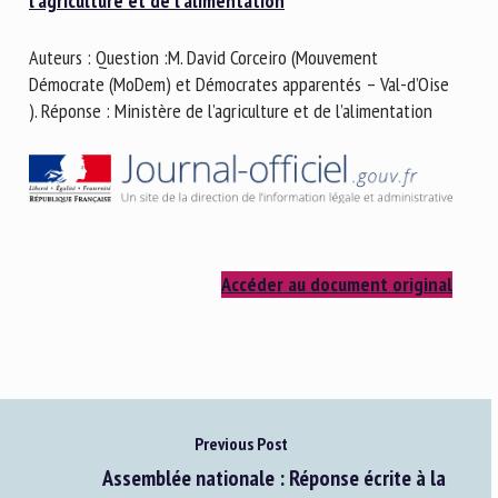
l’agriculture et de l’alimentation
Nom *
Auteurs : Question :M. David Corceiro (Mouvement
Démocrate (MoDem) et Démocrates apparentés – Val-d’Oise
Prénom *
). Réponse : Ministère de l’agriculture et de l’alimentation
Organisme *
E-mail *
Accéder au document original
En soumettant ce formulaire, j'accepte que les
informations saisies soient utilisées dans le cadre de la
relation avec le CNR BEA. *
Previous Post
Les champs suivis de * sont obligatoires
Assemblée nationale : Réponse écrite à la